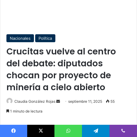
Nacionales
Política
Crucitas vuelve al centro
del debate: diputados
chocan por proyecto de
minería a cielo abierto
Send
Claudia González Rojas
septiembre 11, 2025
55
an
1 minuto de lectura
email
Facebook
X
WhatsApp
Telegram
Viber