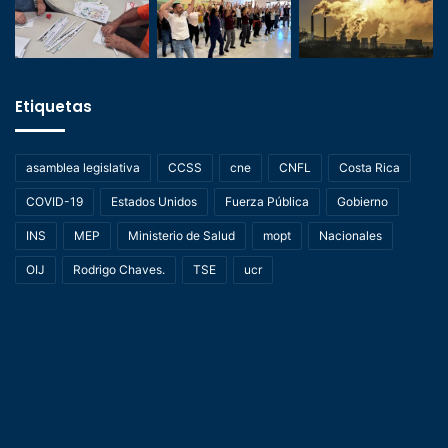
Etiquetas
asamblea legislativa
CCSS
cne
CNFL
Costa Rica
COVID-19
Estados Unidos
Fuerza Pública
Gobierno
INS
MEP
Ministerio de Salud
mopt
Nacionales
OIJ
Rodrigo Chaves.
TSE
ucr