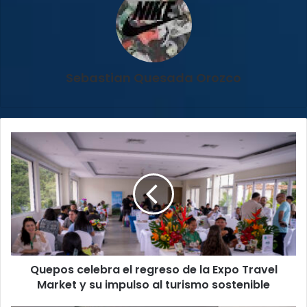
Sebastian Quesada Orozco
Quepos
celebra
el
regreso
de
la
Expo
Travel
Market
Quepos celebra el regreso de la Expo Travel
y
su
Market y su impulso al turismo sostenible
impulso