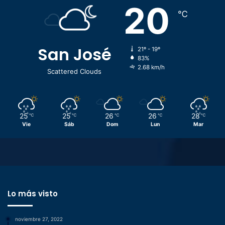
20
℃
San José
21º - 19º
83%
2.68 km/h
Scattered Clouds
25
25
26
26
28
℃
℃
℃
℃
℃
Vie
Sáb
Dom
Lun
Mar
Lo más visto
noviembre 27, 2022