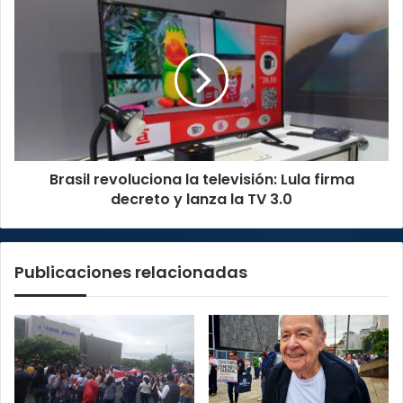
al
Brasil
turismo
revoluciona
sostenible
la
televisión:
Lula
firma
decreto
y
lanza
Brasil revoluciona la televisión: Lula firma
la
TV
decreto y lanza la TV 3.0
3.0
Publicaciones relacionadas