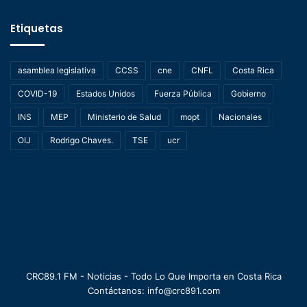
Etiquetas
asamblea legislativa
CCSS
cne
CNFL
Costa Rica
COVID-19
Estados Unidos
Fuerza Pública
Gobierno
INS
MEP
Ministerio de Salud
mopt
Nacionales
OIJ
Rodrigo Chaves.
TSE
ucr
CRC89.1 FM - Noticias - Todo Lo Que Importa en Costa Rica
Contáctanos: info@crc891.com