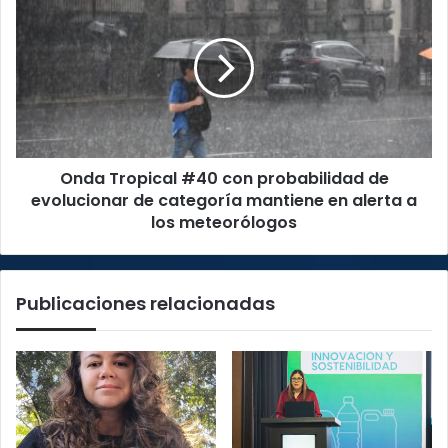
del
Tropical
Mundial
#40
Femenino
con
2031
probabilidad
de
evolucionar
de
categoría
Onda Tropical #40 con probabilidad de
mantiene
en
evolucionar de categoría mantiene en alerta a
alerta
los meteorólogos
a
los
meteorólogos
Publicaciones relacionadas