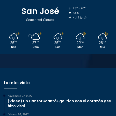
San José
23º - 20º
84%
4.47 km/h
Scattered Clouds
25
27
25
29
28
℃
℃
℃
℃
℃
Sáb
Dom
Lun
Mar
Mié
Lo más visto
noviembre 27, 2022
(Video) Un Cantor «cantó» gol tico con el corazón y se
hizo viral
febrero 26, 2022