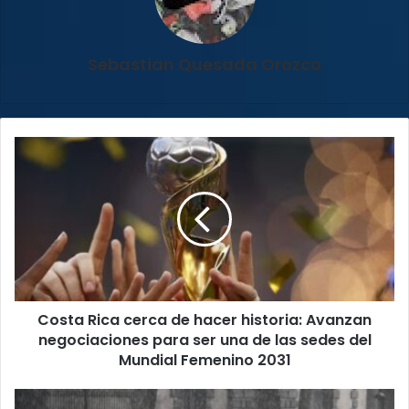
Sebastian Quesada Orozco
Costa
Rica
cerca
de
hacer
historia:
Avanzan
negociaciones
para
Costa Rica cerca de hacer historia: Avanzan
ser
una
negociaciones para ser una de las sedes del
de
Mundial Femenino 2031
las
sedes
Onda