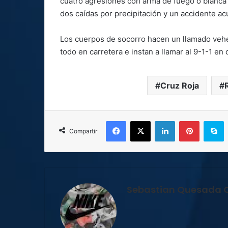
cuatro agresiones con arma de fuego o blanca
dos caídas por precipitación y un accidente ac
Los cuerpos de socorro hacen un llamado vehe
todo en carretera e instan a llamar al 9-1-1 e
Cruz Roja
Facebook
X
LinkedIn
Pinterest
S
Compartir
Sebastian Quesada 