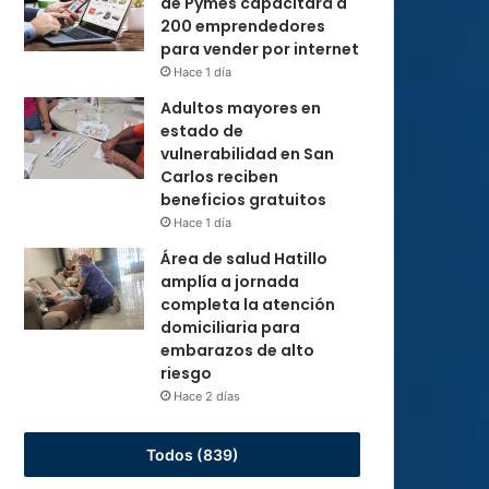
de Pymes capacitará a
200 emprendedores
para vender por internet
Hace 1 día
Adultos mayores en
estado de
vulnerabilidad en San
Carlos reciben
beneficios gratuitos
Hace 1 día
Área de salud Hatillo
amplía a jornada
completa la atención
domiciliaria para
embarazos de alto
riesgo
Hace 2 días
Todos (839)