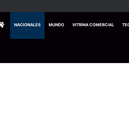
 se suma a la economía circular
HOME
NACIONALES
MUNDO
VITRINA COMERCIAL
TE