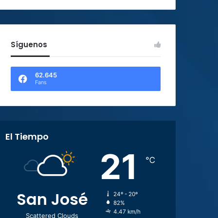
Síguenos
62.645
Fans
El Tiempo
21
℃
San José
24º - 20º
82%
4.47 km/h
Scattered Clouds