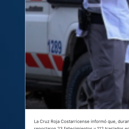
La Cruz Roja Costarricense informó que, durant
reportaron 23 fallecimientos y 112 traslados e