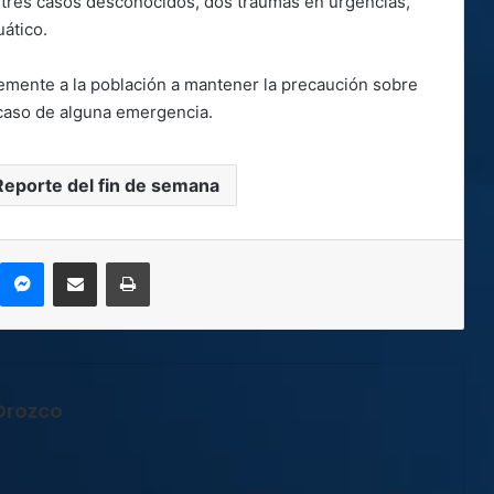
 tres casos desconocidos, dos traumas en urgencias,
uático.
mente a la población a mantener la precaución sobre
n caso de alguna emergencia.
Reporte del fin de semana
kype
Messenger
Compartir por correo electrónico
Imprimir
Orozco