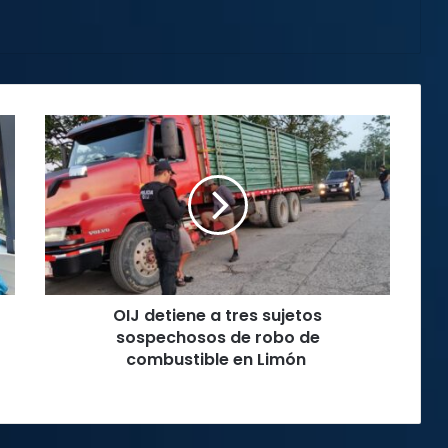
OIJ
detiene
a
tres
sujetos
sospechosos
de
robo
de
OIJ detiene a tres sujetos
combustible
en
sospechosos de robo de
Limón
combustible en Limón