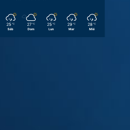
25
27
25
29
28
℃
℃
℃
℃
℃
Sáb
Dom
Lun
Mar
Mié