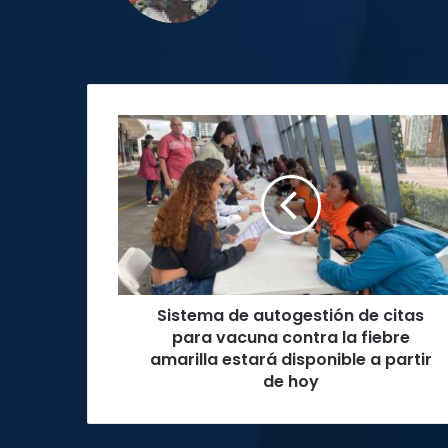
Sistema
de
autogestión
de
citas
para
vacuna
contra
la
Sistema de autogestión de citas
fiebre
amarilla
para vacuna contra la fiebre
estará
amarilla estará disponible a partir
disponible
de hoy
a
partir
de