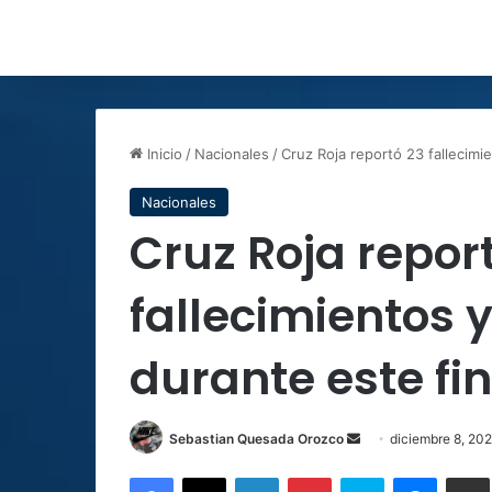
Inicio
/
Nacionales
/
Cruz Roja reportó 23 fallecim
Nacionales
Cruz Roja repor
fallecimientos y
durante este f
Send
Sebastian Quesada Orozco
diciembre 8, 20
an
Facebook
X
LinkedIn
Pinterest
Skype
Messen
C
email