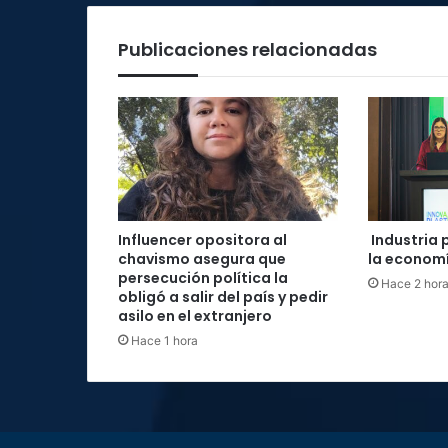
hoy
Publicaciones relacionadas
Influencer opositora al
Industria 
chavismo asegura que
la economí
persecución política la
Hace 2 hor
obligó a salir del país y pedir
asilo en el extranjero
Hace 1 hora