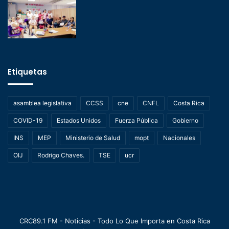
Etiquetas
asamblea legislativa
CCSS
cne
CNFL
Costa Rica
COVID-19
Estados Unidos
Fuerza Pública
Gobierno
INS
MEP
Ministerio de Salud
mopt
Nacionales
OIJ
Rodrigo Chaves.
TSE
ucr
CRC89.1 FM - Noticias - Todo Lo Que Importa en Costa Rica