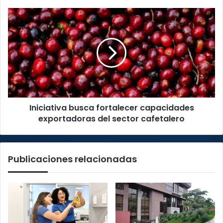
Florencio
del
Iniciativa
Castillo
busca
según
fortalecer
el
capacidades
OIJ
exportadoras
del
sector
cafetalero
Iniciativa busca fortalecer capacidades
exportadoras del sector cafetalero
Publicaciones relacionadas