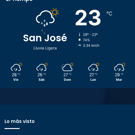
23
℃
San José
28º - 23º
74%
3.34 km/h
Lluvia Ligera
28
26
27
27
29
℃
℃
℃
℃
℃
Vie
Sáb
Dom
Lun
Mar
Lo más visto