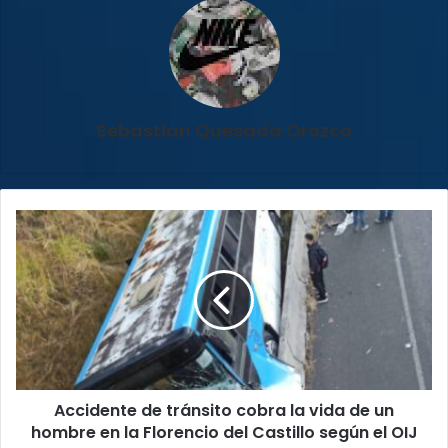
Sebastian Quesada Orozco
Accidente
de
tránsito
cobra
la
vida
de
un
hombre
Accidente de tránsito cobra la vida de un
en
la
hombre en la Florencio del Castillo según el OIJ