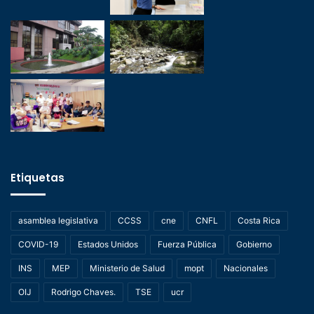
Etiquetas
asamblea legislativa
CCSS
cne
CNFL
Costa Rica
COVID-19
Estados Unidos
Fuerza Pública
Gobierno
INS
MEP
Ministerio de Salud
mopt
Nacionales
OIJ
Rodrigo Chaves.
TSE
ucr