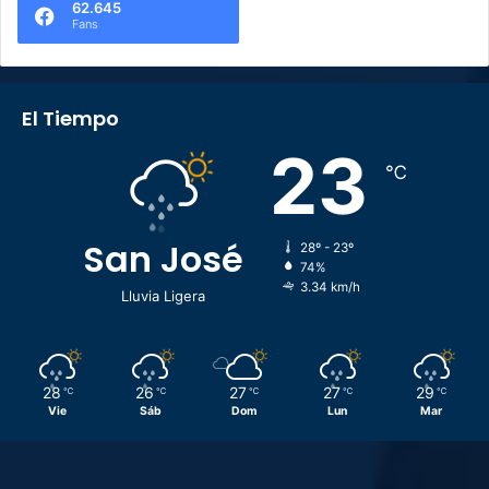
62.645
Fans
El Tiempo
23
℃
San José
28º - 23º
74%
3.34 km/h
Lluvia Ligera
28
26
27
27
29
℃
℃
℃
℃
℃
Vie
Sáb
Dom
Lun
Mar