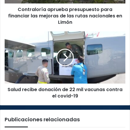
las
Contraloría aprueba presupuesto para
rutas
nacionales
financiar las mejoras de las rutas nacionales en
en
Limón
Limón
Salud
recibe
donación
de
22
mil
vacunas
contra
el
Salud recibe donación de 22 mil vacunas contra
covid-
19
el covid-19
Publicaciones relacionadas