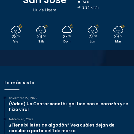
74%
3.34 km/h
Lluvia Ligera
28
26
27
27
29
℃
℃
℃
℃
℃
Vie
Sáb
Dom
Lun
Mar
Lo más visto
noviembre 27, 2022
(Video) Un Cantor «cantó» gol tico con el corazón y se
hizo viral
febrero 26, 2022
¿Tiene billetes de algodón? Vea cuáles dejan de
circular a partir del 1 de marzo