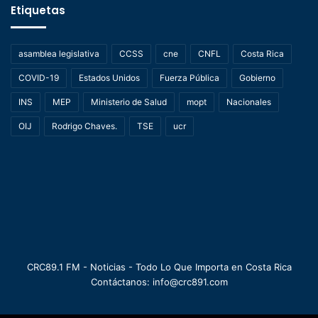
Etiquetas
asamblea legislativa
CCSS
cne
CNFL
Costa Rica
COVID-19
Estados Unidos
Fuerza Pública
Gobierno
INS
MEP
Ministerio de Salud
mopt
Nacionales
OIJ
Rodrigo Chaves.
TSE
ucr
CRC89.1 FM - Noticias - Todo Lo Que Importa en Costa Rica
Contáctanos: info@crc891.com