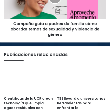
familia
cómo
abordar
temas
Campaña guía a padres de familia cómo
de
sexualidad
abordar temas de sexualidad y violencia de
y
género
violencia
de
género
Publicaciones relacionadas
Científicas de la UCR crean
TSE llevará a universitarios
tecnología que limpia
herramientas para
aguas residuales con
enfrentar la