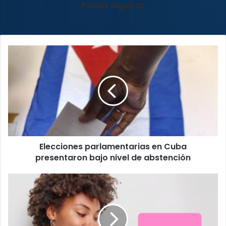
Paula Aguilar
Elecciones
parlamentarias
en
Cuba
presentaron
bajo
nivel
de
abstención
Elecciones parlamentarias en Cuba
presentaron bajo nivel de abstención
Campaña
guía
a
padres
de