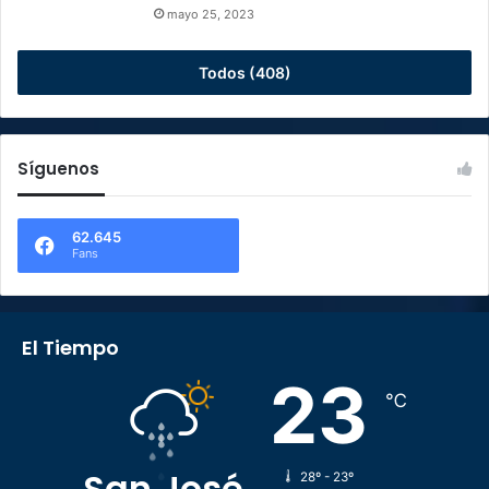
mayo 25, 2023
Todos (408)
Síguenos
62.645
Fans
El Tiempo
23
℃
San José
28º - 23º