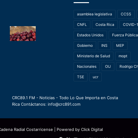
asamblea legislativa
CCSS
CNFL
Costa Rica
COVID-
Estados Unidos
Fuerza Pública
Gobierno
INS
MEP
Ministerio de Salud
mopt
Nacionales
OIJ
Rodrigo C
TSE
ucr
CRC89.1 FM - Noticias - Todo Lo Que Importa en Costa
Rica Contáctanos: info@crc891.com
Cadena Radial Costarricense
| Powered by
Click Digital