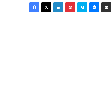
Facebook
X
LinkedIn
Pinterest
Skype
Messen
C
email