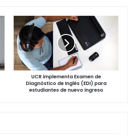
UCR
implementa
Examen
de
Diagnóstico
de
Inglés
(EDI)
para
UCR implementa Examen de
estudiantes
de
Diagnóstico de Inglés (EDI) para
nuevo
estudiantes de nuevo ingreso
ingreso