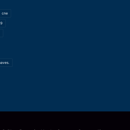
cne
19
haves.