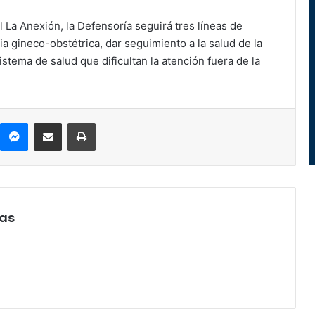
 La Anexión, la Defensoría seguirá tres líneas de
cia gineco-obstétrica, dar seguimiento a la salud de la
istema de salud que dificultan la atención fuera de la
kype
Messenger
Compartir por correo electrónico
Imprimir
jas