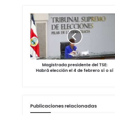
Magistrada
presidente
del
TSE:
Habrá
elección
el
4
de
Magistrada presidente del TSE:
febrero
sí
Habrá elección el 4 de febrero sí o sí
o
sí
Publicaciones relacionadas