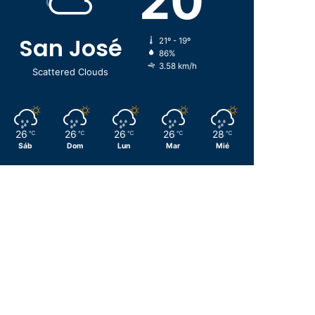
20
San José
21º - 19º
86%
3.58 km/h
Scattered Clouds
26
26
26
26
28
℃
℃
℃
℃
℃
Sáb
Dom
Lun
Mar
Mié