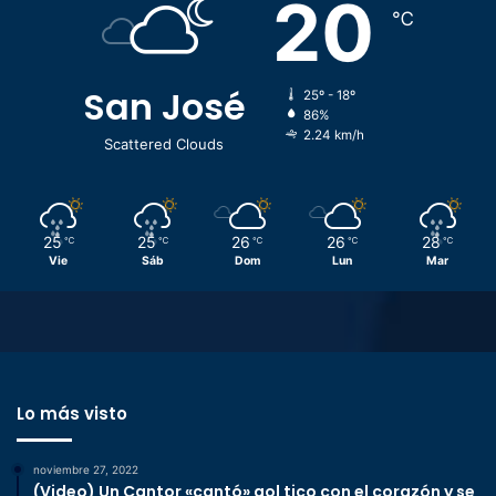
20
℃
San José
25º - 18º
86%
2.24 km/h
Scattered Clouds
25
25
26
26
28
℃
℃
℃
℃
℃
Vie
Sáb
Dom
Lun
Mar
Lo más visto
noviembre 27, 2022
(Video) Un Cantor «cantó» gol tico con el corazón y se