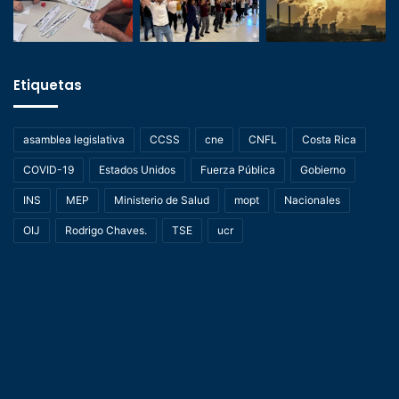
Etiquetas
asamblea legislativa
CCSS
cne
CNFL
Costa Rica
COVID-19
Estados Unidos
Fuerza Pública
Gobierno
INS
MEP
Ministerio de Salud
mopt
Nacionales
OIJ
Rodrigo Chaves.
TSE
ucr