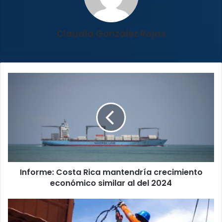
Claudia González Rojas
Informe:
Costa
Rica
mantendría
crecimiento
económico
similar
al
del
Informe: Costa Rica mantendría crecimiento
2024
económico similar al del 2024
¡Tome
nota!