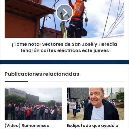
Sectores
de
San
José
y
Heredia
tendrán
¡Tome nota! Sectores de San José y Heredia
cortes
eléctricos
tendrán cortes eléctricos este jueves
este
jueves
Publicaciones relacionadas
(Video) Ramonenses
Exdiputado que ayudó a