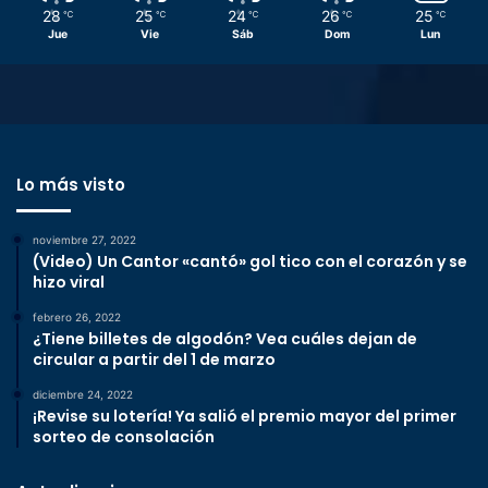
28
25
24
26
25
℃
℃
℃
℃
℃
Jue
Vie
Sáb
Dom
Lun
Lo más visto
noviembre 27, 2022
(Video) Un Cantor «cantó» gol tico con el corazón y se
hizo viral
febrero 26, 2022
¿Tiene billetes de algodón? Vea cuáles dejan de
circular a partir del 1 de marzo
diciembre 24, 2022
¡Revise su lotería! Ya salió el premio mayor del primer
sorteo de consolación