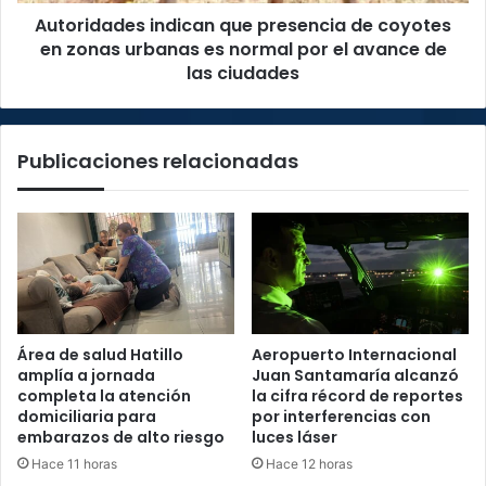
Autoridades indican que presencia de coyotes
es
normal
en zonas urbanas es normal por el avance de
por
las ciudades
el
avance
de
Publicaciones relacionadas
las
ciudades
Área de salud Hatillo
Aeropuerto Internacional
amplía a jornada
Juan Santamaría alcanzó
completa la atención
la cifra récord de reportes
domiciliaria para
por interferencias con
embarazos de alto riesgo
luces láser
Hace 11 horas
Hace 12 horas