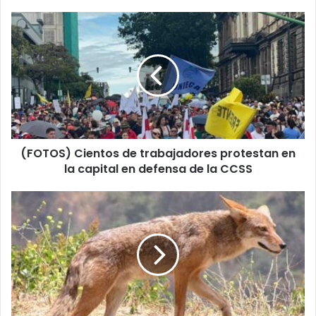
(FOTOS)
Cientos
de
trabajadores
protestan
en
la
capital
en
(FOTOS) Cientos de trabajadores protestan en
defensa
de
la capital en defensa de la CCSS
la
CCSS
Autoridades
indican
que
presencia
de
coyotes
en
zonas
urbanas