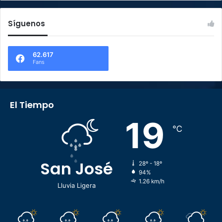
Síguenos
62.617
Fans
El Tiempo
19
℃
San José
28º - 18º
94%
1.26 km/h
Lluvia Ligera