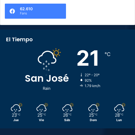
62.610
Fans
El Tiempo
21
℃
San José
22º - 20º
92%
1.79 km/h
Rain
23
25
26
25
28
℃
℃
℃
℃
℃
Jue
Vie
Sáb
Dom
Lun