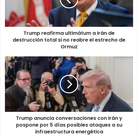
de
destrucción
total
si
Trump reafirma ultimátum a Irán de
no
reabre
destrucción total si no reabre el estrecho de
el
Ormuz
estrecho
de
Trump
Ormuz
anuncia
conversaciones
con
Irán
y
pospone
por
5
Trump anuncia conversaciones con Irán y
días
posibles
pospone por 5 días posibles ataques a su
ataques
infraestructura energética
a