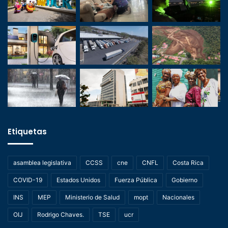
Etiquetas
asamblea legislativa
CCSS
cne
CNFL
Costa Rica
COVID-19
Estados Unidos
Fuerza Pública
Gobierno
INS
MEP
Ministerio de Salud
mopt
Nacionales
OIJ
Rodrigo Chaves.
TSE
ucr