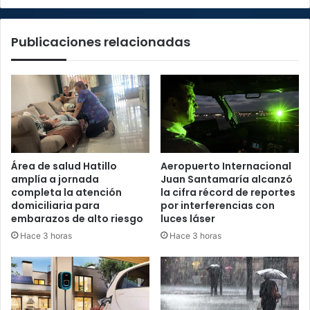
su
infraestructura
Publicaciones relacionadas
energética
Área de salud Hatillo
Aeropuerto Internacional
amplía a jornada
Juan Santamaría alcanzó
completa la atención
la cifra récord de reportes
domiciliaria para
por interferencias con
embarazos de alto riesgo
luces láser
Hace 3 horas
Hace 3 horas