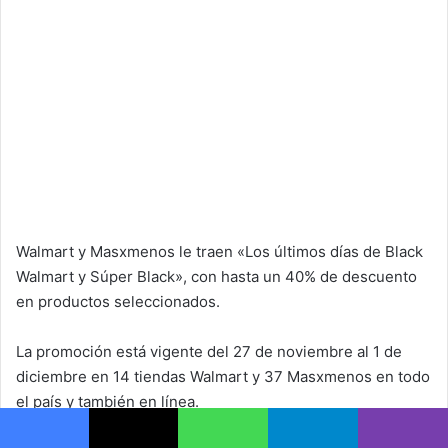
Nacionales
¡Descuentos increíbles en
Black Walmart! Aproveche y
ahorre hasta un 40%
Send
Claudia González Rojas
noviembre 29, 2024
54
an
1 minuto de lectura
email
Facebook
X
WhatsApp
Telegram
Viber