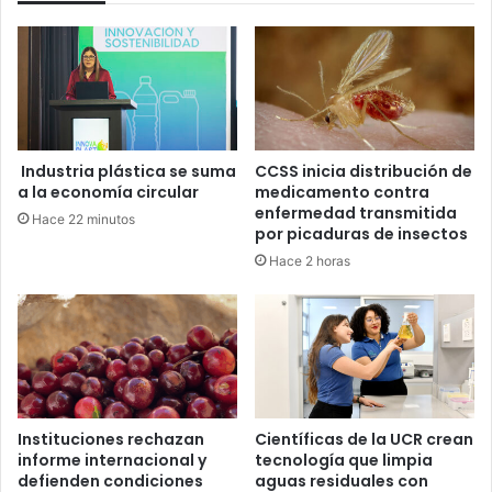
o
e
d
s
u
0
r
6
a
d
n
e
t
S
Industria plástica se suma
CCSS inicia distribución de
e
e
a la economía circular
medicamento contra
h
t
enfermedad transmitida
Hace 22 minutos
u
i
por picaduras de insectos
e
e
Hace 2 horas
l
m
g
b
a
r
e
(
E
d
u
Instituciones rechazan
Científicas de la UCR crean
informe internacional y
tecnología que limpia
c
defienden condiciones
aguas residuales con
a