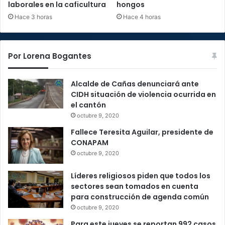
laborales en la caficultura
hongos
c
i
Hace 3 horas
Hace 4 horas
o
n
F
Por Lorena Bogantes
i
n
a
Alcalde de Cañas denunciará ante
n
CIDH situación de violencia ocurrida en
c
el cantón
i
octubre 9, 2020
e
Fallece Teresita Aguilar, presidente de
r
CONAPAM
a
octubre 9, 2020
)
Líderes religiosos piden que todos los
sectores sean tomados en cuenta
para construcción de agenda común
octubre 9, 2020
Para este jueves se reportan 992 casos