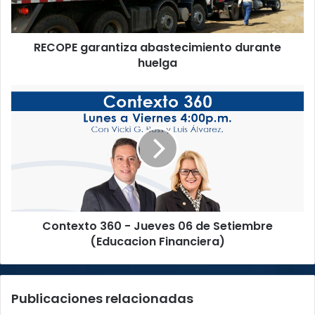
g
a
r
RECOPE garantiza abastecimiento durante
a
huelga
n
t
i
C
z
o
a
n
a
t
b
e
a
x
s
t
t
o
e
3
c
Contexto 360 - Jueves 06 de Setiembre
6
i
(Educacion Financiera)
0
m
-
i
J
e
u
Publicaciones relacionadas
n
e
t
v