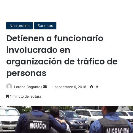
Nacionales
Sucesos
Detienen a funcionario
involucrado en
organización de tráfico de
personas
Lorena Bogantes
S
septiembre 6, 2018
18
e
1 minuto de lectura
n
d
a
n
e