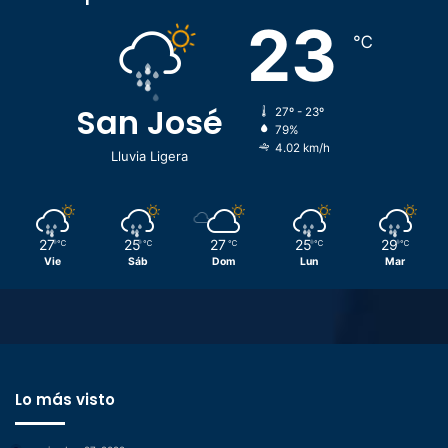
23
℃
San José
27º - 23º
79%
4.02 km/h
Lluvia Ligera
27
25
27
25
29
℃
℃
℃
℃
℃
Vie
Sáb
Dom
Lun
Mar
Lo más visto