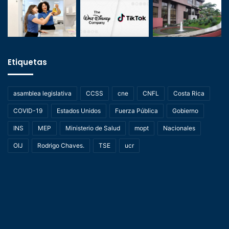
Etiquetas
asamblea legislativa
CCSS
cne
CNFL
Costa Rica
COVID-19
Estados Unidos
Fuerza Pública
Gobierno
INS
MEP
Ministerio de Salud
mopt
Nacionales
OIJ
Rodrigo Chaves.
TSE
ucr