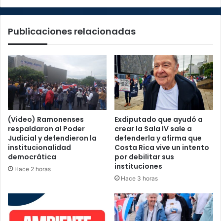
sus
extrabajadores
Publicaciones relacionadas
(Video) Ramonenses
Exdiputado que ayudó a
respaldaron al Poder
crear la Sala IV sale a
Judicial y defendieron la
defenderla y afirma que
institucionalidad
Costa Rica vive un intento
democrática
por debilitar sus
instituciones
Hace 2 horas
Hace 3 horas