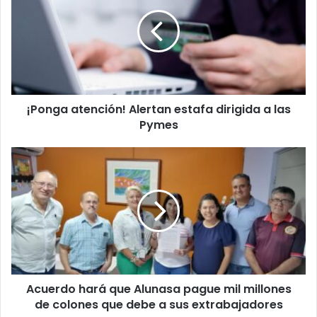
Alertan
estafa
dirigida
a
las
Pymes
¡Ponga atención! Alertan estafa dirigida a las
Pymes
Acuerdo
hará
que
Alunasa
pague
mil
millones
de
colones
Acuerdo hará que Alunasa pague mil millones
que
debe
de colones que debe a sus extrabajadores
a