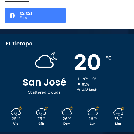
62.621
Fans
El Tiempo
20
℃
San José
20º - 19º
85%
3.13 km/h
Scattered Clouds
25
25
26
26
28
℃
℃
℃
℃
℃
Vie
Sáb
Dom
Lun
Mar