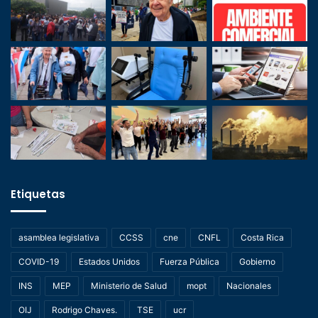
Etiquetas
asamblea legislativa
CCSS
cne
CNFL
Costa Rica
COVID-19
Estados Unidos
Fuerza Pública
Gobierno
INS
MEP
Ministerio de Salud
mopt
Nacionales
OIJ
Rodrigo Chaves.
TSE
ucr