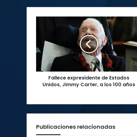
Fallece
expresidente
de
Estados
Unidos,
Jimmy
Carter,
a
los
Fallece expresidente de Estados
100
años
Unidos, Jimmy Carter, a los 100 años
Publicaciones relacionadas