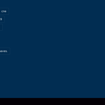
cne
19
haves.