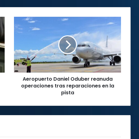
Aeropuerto
Daniel
Oduber
reanuda
operaciones
tras
reparaciones
en
la
Aeropuerto Daniel Oduber reanuda
pista
operaciones tras reparaciones en la
pista