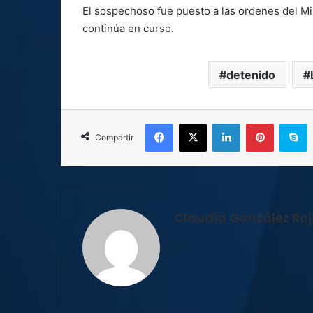
El sospechoso fue puesto a las ordenes del Min
continúa en curso.
detenido
Facebook
X
LinkedIn
Pinterest
S
Compartir
Claudia González Ro