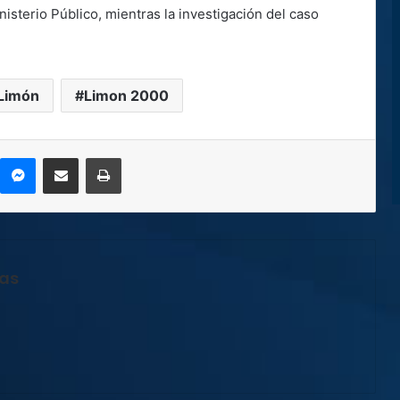
isterio Público, mientras la investigación del caso
Limón
Limon 2000
kype
Messenger
Compartir por correo electrónico
Imprimir
jas