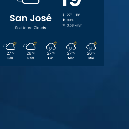
San José
27º - 19º
89%
3.58 km/h
Scattered Clouds
27
26
27
27
26
℃
℃
℃
℃
℃
Sáb
Dom
Lun
Mar
Mié