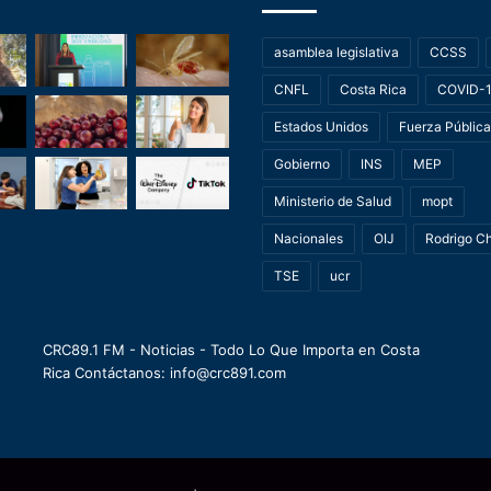
asamblea legislativa
CCSS
CNFL
Costa Rica
COVID-
Estados Unidos
Fuerza Pública
Gobierno
INS
MEP
Ministerio de Salud
mopt
Nacionales
OIJ
Rodrigo C
TSE
ucr
CRC89.1 FM - Noticias - Todo Lo Que Importa en Costa
Rica Contáctanos: info@crc891.com