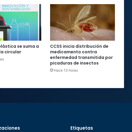
plástica se suma a
CCSS inicia distribución de
a circular
medicamento contra
enfermedad transmitida por
ras
picaduras de insectos
Hace 13 horas
zaciones
Etiquetas