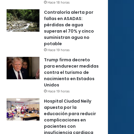
Hace 18 horas
Contraloría alerta por
fallas en ASADAS:
pérdidas de agua
superan el 70% y cinco
suministran agua no
potable
Hace 19 horas
Trump firma decreto
para endurecer medidas
contra el turismo de
nacimiento en Estados
Unidos
Hace 19 horas
Hospital Ciudad Neily
apuesta por la
educación para reducir
complicaciones en
pacientes con
insuficiencia cardiaca