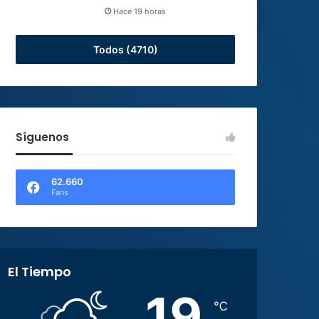
Hace 19 horas
Todos (4710)
Síguenos
62.660
Fans
El Tiempo
19
℃