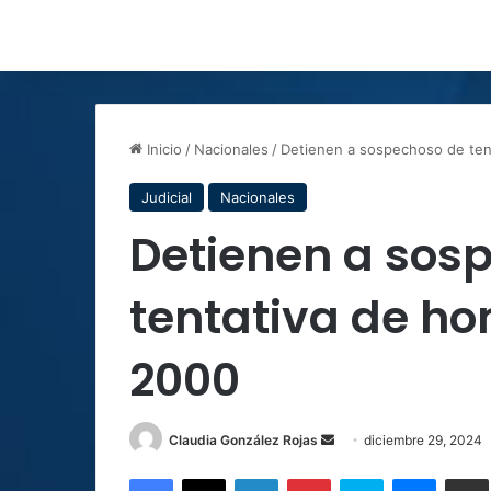
Inicio
/
Nacionales
/
Detienen a sospechoso de ten
Judicial
Nacionales
Detienen a sos
tentativa de ho
2000
Send
Claudia González Rojas
diciembre 29, 2024
an
Facebook
X
LinkedIn
Pinterest
Skype
Messen
C