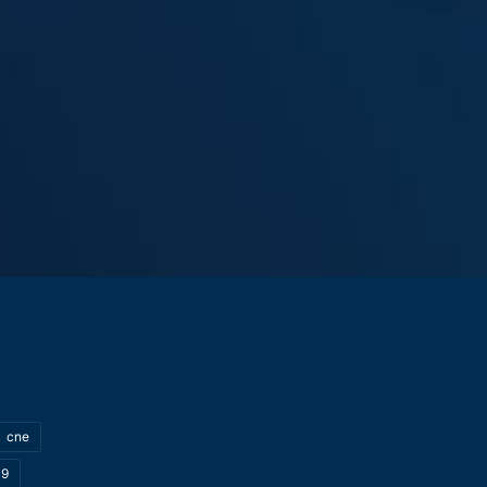
cne
19