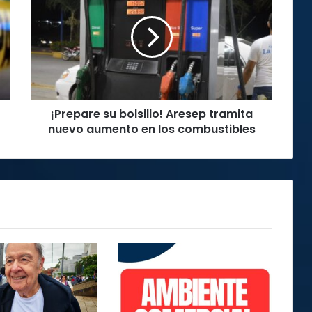
bolsillo!
Aresep
tramita
nuevo
aumento
en
los
¡Prepare su bolsillo! Aresep tramita
combustibles
nuevo aumento en los combustibles