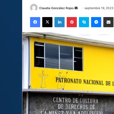
Send
Claudia González Rojas
septiembre 19, 2023
an
Facebook
X
LinkedIn
Pinterest
Skype
Messen
C
email