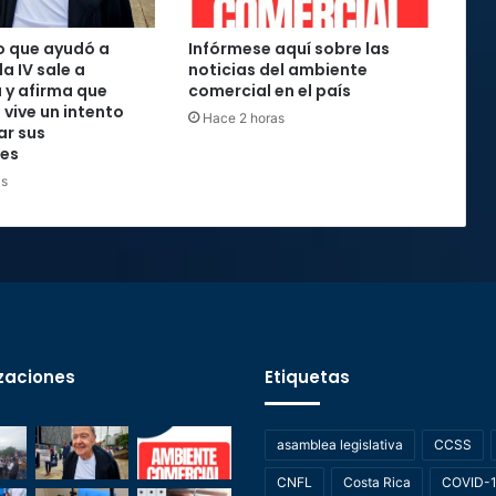
o que ayudó a
Infórmese aquí sobre las
la IV sale a
noticias del ambiente
 y afirma que
comercial en el país
 vive un intento
Hace 2 horas
ar sus
nes
as
zaciones
Etiquetas
asamblea legislativa
CCSS
CNFL
Costa Rica
COVID-