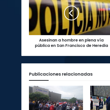
hombre
en
plena
vía
pública
en
San
Asesinan a hombre en plena vía
Francisco
de
pública en San Francisco de Heredia
Heredia
Publicaciones relacionadas