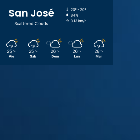
San José
20º - 20º
84%
3.13 km/h
Scattered Clouds
25
25
26
26
28
℃
℃
℃
℃
℃
Vie
Sáb
Dom
Lun
Mar