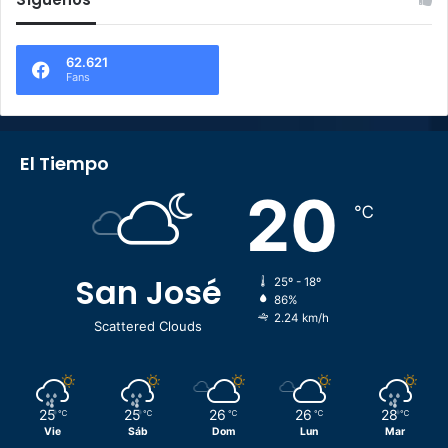
62.621
Fans
El Tiempo
20
℃
San José
25º - 18º
86%
2.24 km/h
Scattered Clouds
25
25
26
26
28
℃
℃
℃
℃
℃
Vie
Sáb
Dom
Lun
Mar