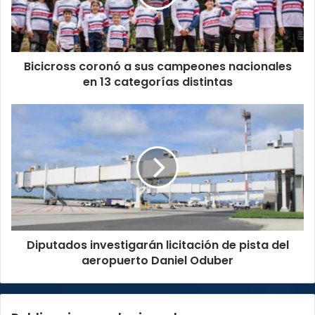
nacionales
en
13
categorías
Bicicross coronó a sus campeones nacionales
distintas
en 13 categorías distintas
Diputados
investigarán
licitación
de
pista
del
aeropuerto
Daniel
Oduber
Diputados investigarán licitación de pista del
aeropuerto Daniel Oduber