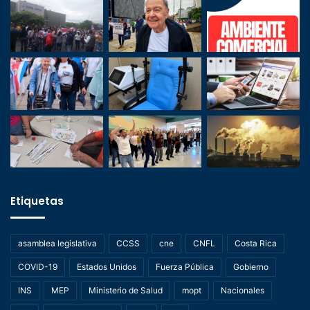
Etiquetas
asamblea legislativa
CCSS
cne
CNFL
Costa Rica
COVID-19
Estados Unidos
Fuerza Pública
Gobierno
INS
MEP
Ministerio de Salud
mopt
Nacionales