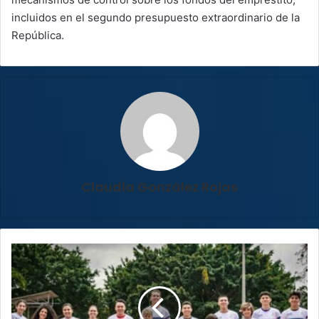
incluidos en el segundo presupuesto extraordinario de la
República.
Claudia González Rojas
Bicicross
coronó
a
sus
campeones