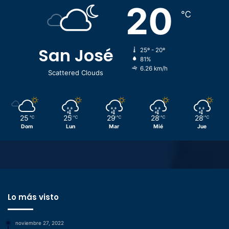
20
℃
San José
25º - 20º
81%
6.26 km/h
Scattered Clouds
25
25
29
28
28
℃
℃
℃
℃
℃
Dom
Lun
Mar
Mié
Jue
Lo más visto
noviembre 27, 2022