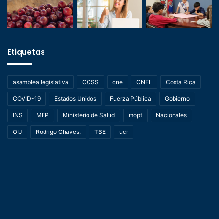
Etiquetas
asamblea legislativa
CCSS
cne
CNFL
Costa Rica
COVID-19
Estados Unidos
Fuerza Pública
Gobierno
INS
MEP
Ministerio de Salud
mopt
Nacionales
OIJ
Rodrigo Chaves.
TSE
ucr