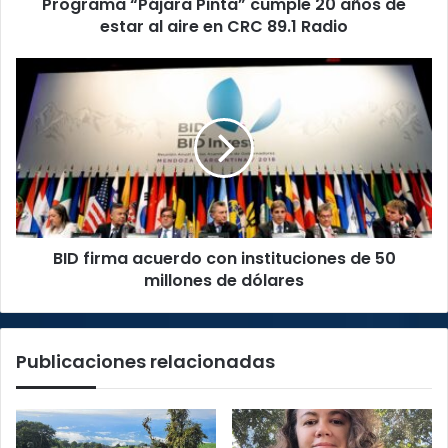
Programa “Pájara Pinta” cumple 20 años de
aire
en
estar al aire en CRC 89.1 Radio
CRC
89.1
BID
Radio
firma
acuerdo
con
instituciones
de
50
millones
de
BID firma acuerdo con instituciones de 50
dólares
millones de dólares
Publicaciones relacionadas