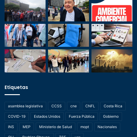
Etiquetas
asamblea legislativa
CCSS
cne
CNFL
Costa Rica
COVID-19
Estados Unidos
Fuerza Pública
Gobierno
INS
MEP
Ministerio de Salud
mopt
Nacionales