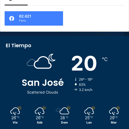
62.621
Fans
El Tiempo
20
℃
San José
26º - 18º
83%
3.2 km/h
Scattered Clouds
26
26
28
25
29
℃
℃
℃
℃
℃
Vie
Sáb
Dom
Lun
Mar