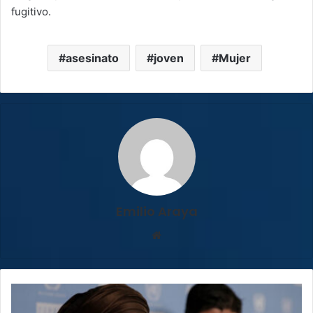
fugitivo.
asesinato
joven
Mujer
Emilio Araya
Sitio
web
Costa
Rica