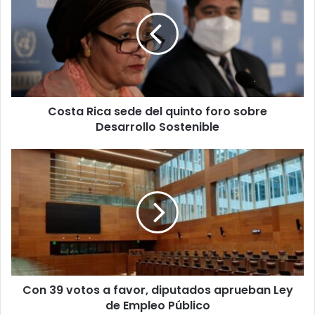
sede
del
quinto
foro
sobre
Desarrollo
Sostenible
Costa Rica sede del quinto foro sobre
Desarrollo Sostenible
Con
39
votos
a
favor,
diputados
aprueban
Ley
de
Con 39 votos a favor, diputados aprueban Ley
Empleo
Público
de Empleo Público