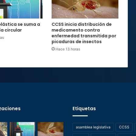
plástica se suma a
CCSS inicia distribución de
a circular
medicamento contra
enfermedad transmitida por
ras
picaduras de insectos
Hace 13 horas
zaciones
Etiquetas
asamblea legislativa
CCSS