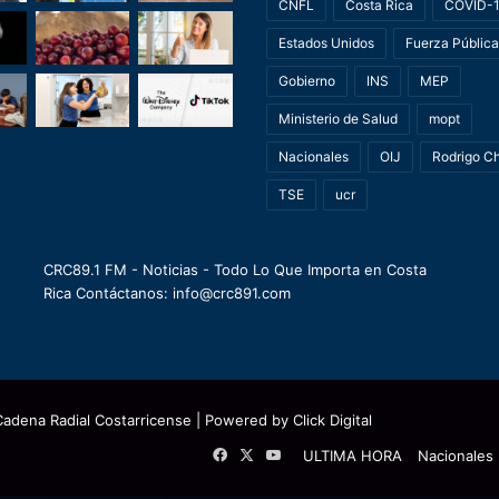
CNFL
Costa Rica
COVID-
Estados Unidos
Fuerza Pública
Gobierno
INS
MEP
Ministerio de Salud
mopt
Nacionales
OIJ
Rodrigo C
TSE
ucr
CRC89.1 FM - Noticias - Todo Lo Que Importa en Costa
Rica Contáctanos: info@crc891.com
Cadena Radial Costarricense
| Powered by
Click Digital
Facebook
X
YouTube
ULTIMA HORA
Nacionales