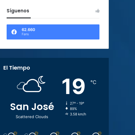
Síguenos
62.660
Fans
El Tiempo
19
℃
San José
27º - 19º
89%
3.58 km/h
Scattered Clouds