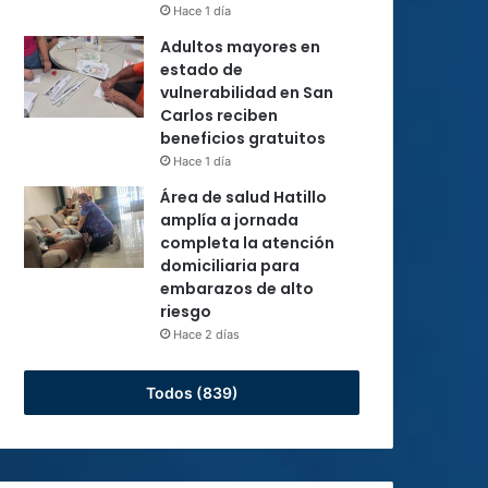
Hace 1 día
Adultos mayores en
estado de
vulnerabilidad en San
Carlos reciben
beneficios gratuitos
Hace 1 día
Área de salud Hatillo
amplía a jornada
completa la atención
domiciliaria para
embarazos de alto
riesgo
Hace 2 días
Todos (839)