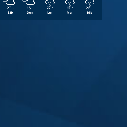
27
26
27
27
26
℃
℃
℃
℃
℃
Sáb
Dom
Lun
Mar
Mié