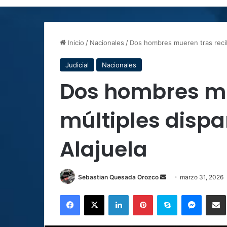
Inicio
/
Nacionales
/
Dos hombres mueren tras recibi
Judicial
Nacionales
Dos hombres mu
múltiples dispa
Alajuela
Send
Sebastian Quesada Orozco
marzo 31, 2026
an
Facebook
X
LinkedIn
Pinterest
Skype
Messen
C
email