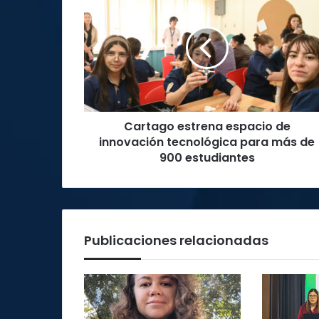
estrena
espacio
de
innovación
tecnológica
para
más
de
Cartago estrena espacio de
900
estudiantes
innovación tecnológica para más de
900 estudiantes
Publicaciones relacionadas