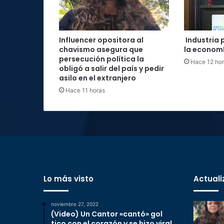
Influencer opositora al
Industria 
chavismo asegura que
la economí
persecución política la
Hace 12 ho
obligó a salir del país y pedir
asilo en el extranjero
Hace 11 horas
Lo más visto
Actuali
noviembre 27, 2022
(Video) Un Cantor «cantó» gol
tico con el corazón y se hizo viral