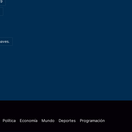
19
haves.
Política
Economía
Mundo
Deportes
Programación