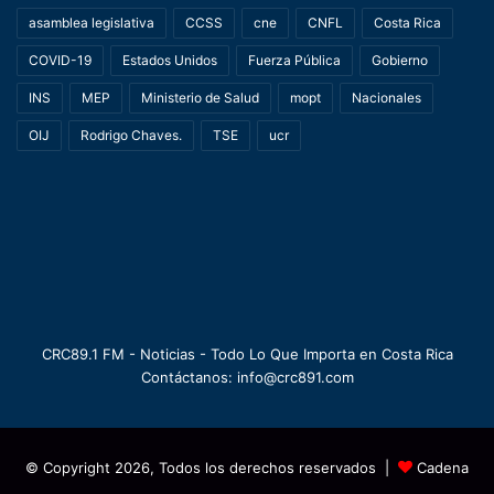
asamblea legislativa
CCSS
cne
CNFL
Costa Rica
COVID-19
Estados Unidos
Fuerza Pública
Gobierno
INS
MEP
Ministerio de Salud
mopt
Nacionales
OIJ
Rodrigo Chaves.
TSE
ucr
CRC89.1 FM - Noticias - Todo Lo Que Importa en Costa Rica
Contáctanos: info@crc891.com
© Copyright 2026, Todos los derechos reservados |
Cadena