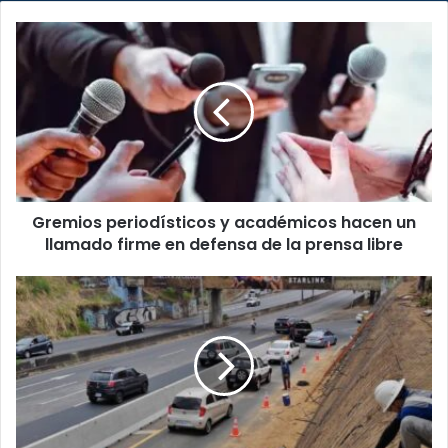
Gremios
periodísticos
y
académicos
hacen
un
llamado
firme
en
Gremios periodísticos y académicos hacen un
defensa
de
llamado firme en defensa de la prensa libre
la
prensa
Sinagoga
libre
reabre
y
cambia
las
reglas:
nuevos
accesos