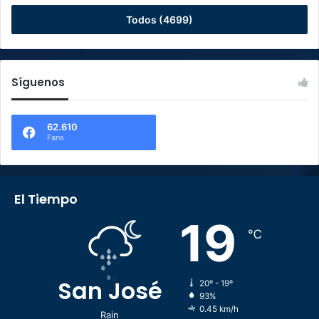
Todos (4699)
Síguenos
62.610
Fans
El Tiempo
19
℃
San José
20º - 19º
93%
0.45 km/h
Rain