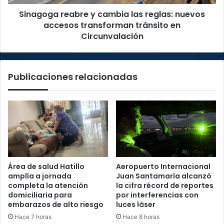
transforman
Sinagoga reabre y cambia las reglas: nuevos
tránsito
en
accesos transforman tránsito en
Circunvalación
Circunvalación
Publicaciones relacionadas
Área de salud Hatillo
Aeropuerto Internacional
amplía a jornada
Juan Santamaría alcanzó
completa la atención
la cifra récord de reportes
domiciliaria para
por interferencias con
embarazos de alto riesgo
luces láser
Hace 7 horas
Hace 8 horas