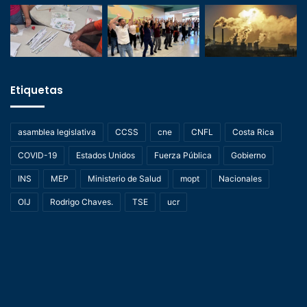
Etiquetas
asamblea legislativa
CCSS
cne
CNFL
Costa Rica
COVID-19
Estados Unidos
Fuerza Pública
Gobierno
INS
MEP
Ministerio de Salud
mopt
Nacionales
OIJ
Rodrigo Chaves.
TSE
ucr