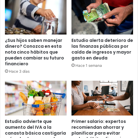
robar
su
vehículo
¿Sus hijos saben manejar
Estudio alerta deterioro de
dinero? Conozca en esta
las finanzas públicas por
nota cinco hábitos que
caída de ingresos y mayor
pueden cambiar su futuro
gasto en deuda
financiero
Hace 1 semana
Hace 3 días
Estudio advierte que
Primer salario: expertos
aumento del IVA a la
recomiendan ahorrar y
canasta básica castigaría
planificar para evitar