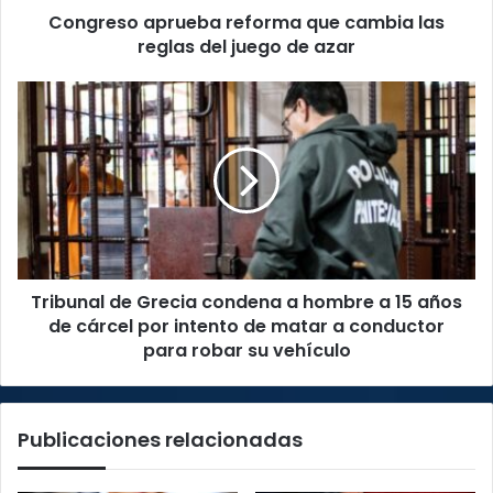
Congreso aprueba reforma que cambia las
de
azar
reglas del juego de azar
Tribunal
de
Grecia
condena
a
hombre
a
15
años
Tribunal de Grecia condena a hombre a 15 años
de
cárcel
de cárcel por intento de matar a conductor
por
para robar su vehículo
intento
de
matar
Publicaciones relacionadas
a
conductor
para