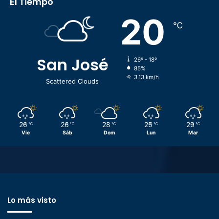
El Tiempo
20
℃
San José
26º - 18º
85%
3.13 km/h
Scattered Clouds
26
26
28
25
29
℃
℃
℃
℃
℃
Vie
Sáb
Dom
Lun
Mar
Lo más visto