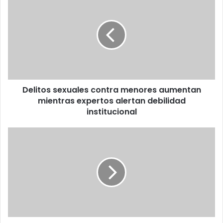
sexuales
contra
menores
aumentan
mientras
expertos
alertan
debilidad
Delitos sexuales contra menores aumentan
institucional
mientras expertos alertan debilidad
institucional
Playa
Hermosa
inicia
temporada
de
desove
de
tortugas
marinas