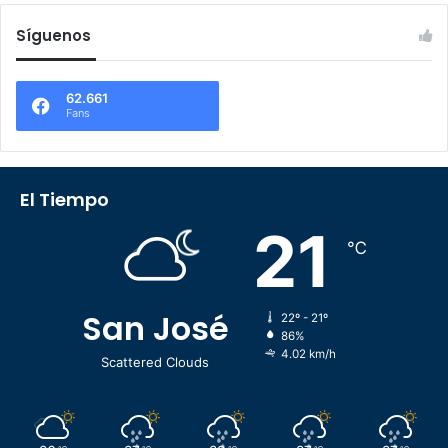
Síguenos
62.661
Fans
El Tiempo
21
℃
San José
22º - 21º
86%
4.02 km/h
Scattered Clouds