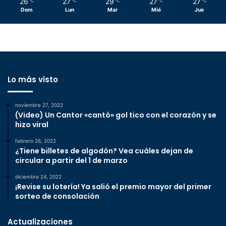
26
27
29
27
27
℃
℃
℃
℃
℃
Dom
Lun
Mar
Mié
Jue
Lo más visto
noviembre 27, 2022
(Video) Un Cantor «cantó» gol tico con el corazón y se
hizo viral
febrero 26, 2022
¿Tiene billetes de algodón? Vea cuáles dejan de
circular a partir del 1 de marzo
diciembre 24, 2022
¡Revise su lotería! Ya salió el premio mayor del primer
sorteo de consolación
Actualizaciones