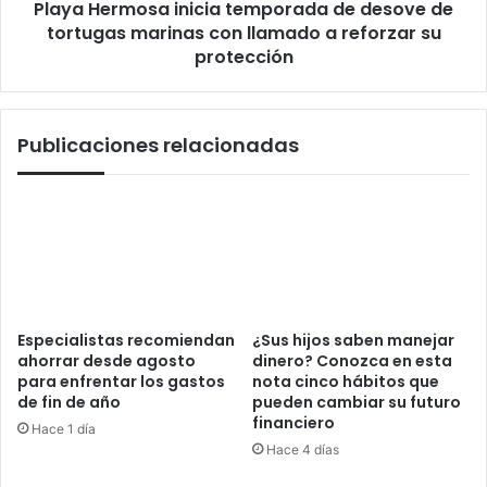
Playa Hermosa inicia temporada de desove de
con
llamado
tortugas marinas con llamado a reforzar su
a
protección
reforzar
su
protección
Publicaciones relacionadas
Especialistas recomiendan
¿Sus hijos saben manejar
ahorrar desde agosto
dinero? Conozca en esta
para enfrentar los gastos
nota cinco hábitos que
de fin de año
pueden cambiar su futuro
financiero
Hace 1 día
Hace 4 días