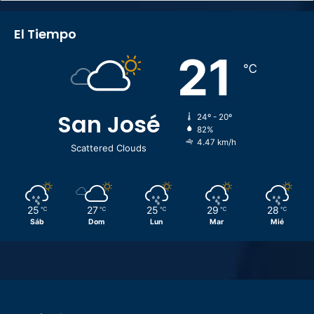
El Tiempo
21
℃
San José
24º - 20º
82%
4.47 km/h
Scattered Clouds
25
27
25
29
28
℃
℃
℃
℃
℃
Sáb
Dom
Lun
Mar
Mié