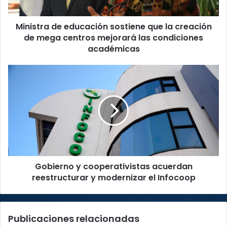
de
mega
Ministra de educación sostiene que la creación
centros
mejorará
de mega centros mejorará las condiciones
las
académicas
condiciones
académicas
Gobierno
y
cooperativistas
acuerdan
reestructurar
y
modernizar
el
Infocoop
Gobierno y cooperativistas acuerdan
reestructurar y modernizar el Infocoop
Publicaciones relacionadas