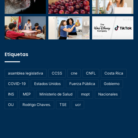
Etiquetas
asamblea legislativa
CCSS
cne
CNFL
Costa Rica
COVID-19
Estados Unidos
Fuerza Pública
Gobierno
INS
MEP
Ministerio de Salud
mopt
Nacionales
OIJ
Rodrigo Chaves.
TSE
ucr