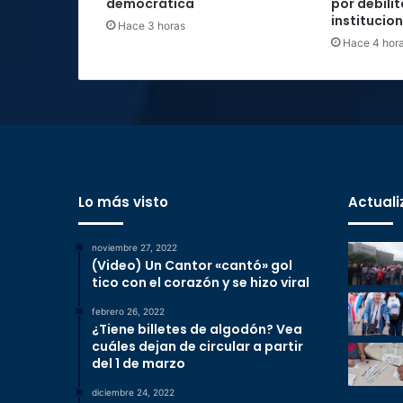
democrática
por debilit
institucio
Hace 3 horas
Hace 4 hor
Lo más visto
Actuali
noviembre 27, 2022
(Video) Un Cantor «cantó» gol
tico con el corazón y se hizo viral
febrero 26, 2022
¿Tiene billetes de algodón? Vea
cuáles dejan de circular a partir
del 1 de marzo
diciembre 24, 2022