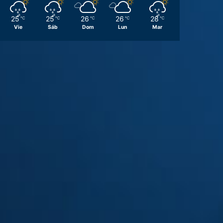
25
25
26
26
28
℃
℃
℃
℃
℃
Vie
Sáb
Dom
Lun
Mar