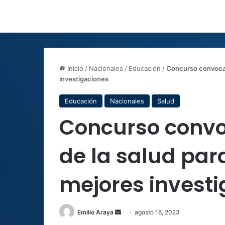
Inicio
/
Nacionales
/
Educación
/
Concurso convoca a
investigaciones
Educación
Nacionales
Salud
Concurso convo
de la salud par
mejores invest
Send
Emilio Araya
agosto 16, 2023
an