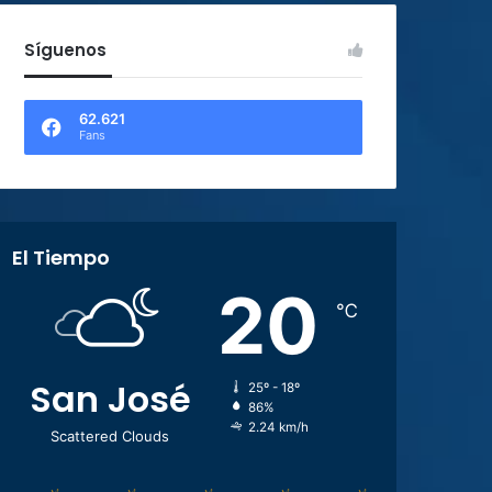
Síguenos
62.621
Fans
El Tiempo
20
℃
San José
25º - 18º
86%
2.24 km/h
Scattered Clouds