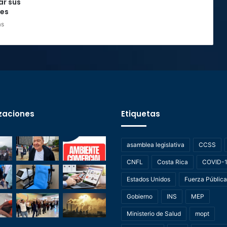
ar sus
nes
as
zaciones
Etiquetas
asamblea legislativa
CCSS
CNFL
Costa Rica
COVID-
Estados Unidos
Fuerza Pública
Gobierno
INS
MEP
Ministerio de Salud
mopt