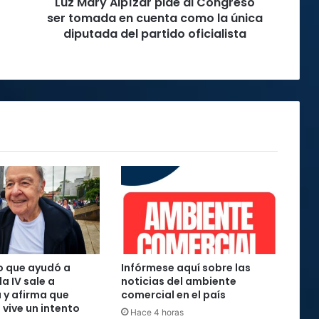
Luz Mary Alpízar pide al Congreso
cuenta
como
ser tomada en cuenta como la única
la
diputada del partido oficialista
única
diputada
del
partido
oficialista
o que ayudó a
Infórmese aquí sobre las
la IV sale a
noticias del ambiente
 y afirma que
comercial en el país
 vive un intento
Hace 4 horas