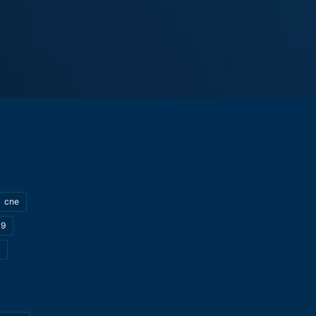
cne
19