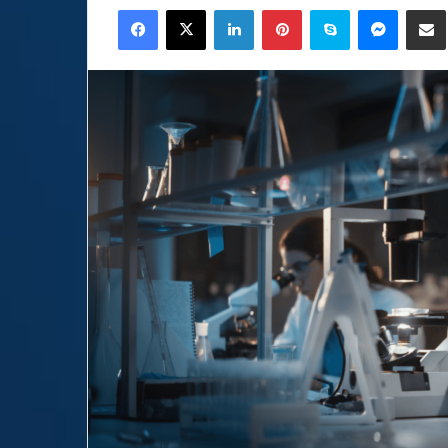
Facebook
X
LinkedIn
Pinterest
Skype
Messen
C
email