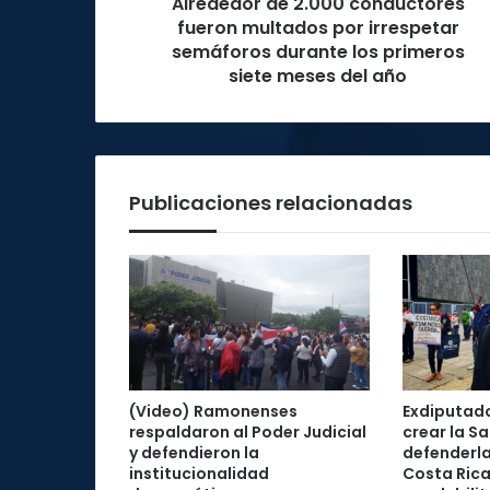
Alrededor de 2.000 conductores
durante
los
fueron multados por irrespetar
primeros
semáforos durante los primeros
siete
siete meses del año
meses
del
año
Publicaciones relacionadas
(Video) Ramonenses
Exdiputad
respaldaron al Poder Judicial
crear la Sa
y defendieron la
defenderla
institucionalidad
Costa Rica