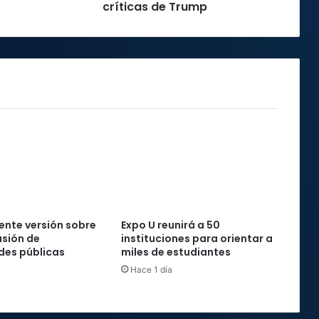
de
críticas de Trump
Trump
nte versión sobre
Expo U reunirá a 50
usión de
instituciones para orientar a
des públicas
miles de estudiantes
Hace 1 día