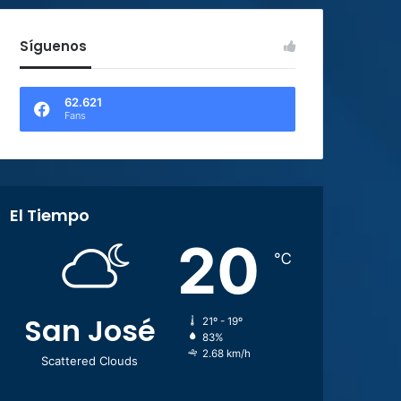
Síguenos
62.621
Fans
El Tiempo
20
℃
San José
21º - 19º
83%
2.68 km/h
Scattered Clouds