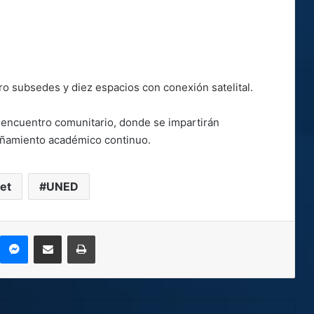
o subsedes y diez espacios con conexión satelital.
encuentro comunitario, donde se impartirán
pañamiento académico continuo.
net
UNED
kype
Messenger
Compartir por correo electrónico
Imprimir