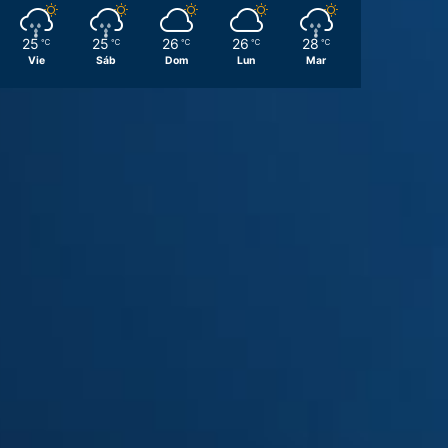
25
25
26
26
28
℃
℃
℃
℃
℃
Vie
Sáb
Dom
Lun
Mar