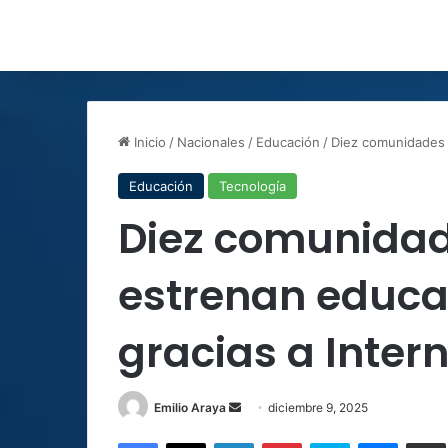
Inicio
/
Nacionales
/
Educación
/
Diez comunidades r
Educación
Tecnología
Diez comunidad
estrenan educac
gracias a Intern
Send
Emilio Araya
diciembre 9, 2025
an
Facebook
X
LinkedIn
Pinterest
Skype
Messen
C