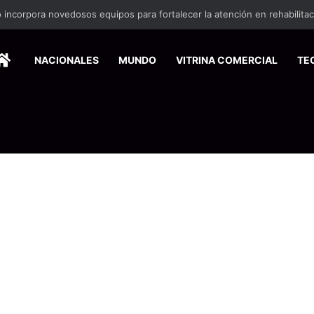
 incorpora novedosos equipos para fortalecer la atención en rehabilita
HOME
NACIONALES
MUNDO
VITRINA COMERCIAL
TE