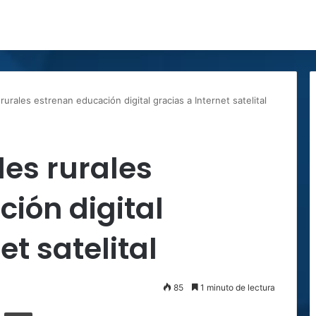
urales estrenan educación digital gracias a Internet satelital
es rurales
ión digital
et satelital
85
1 minuto de lectura
ger
ompartir por correo electrónico
Imprimir