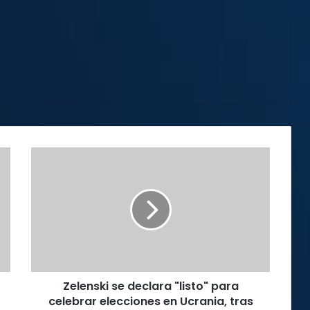
Zelenski
se
declara
"listo"
para
celebrar
elecciones
en
Ucrania,
Zelenski se declara "listo" para
tras
críticas
celebrar elecciones en Ucrania, tras