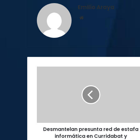
Emilio Araya
Sitio
web
Desmantelan
presunta
red
de
estafa
informática
en
Curridabat
y
Desmantelan presunta red de estafa
Cartago
informática en Curridabat y