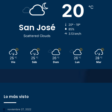
20
℃
San José
20º - 19º
85%
3.13 km/h
Scattered Clouds
25
25
26
26
28
℃
℃
℃
℃
℃
Vie
Sáb
Dom
Lun
Mar
Lo más visto
noviembre 27, 2022