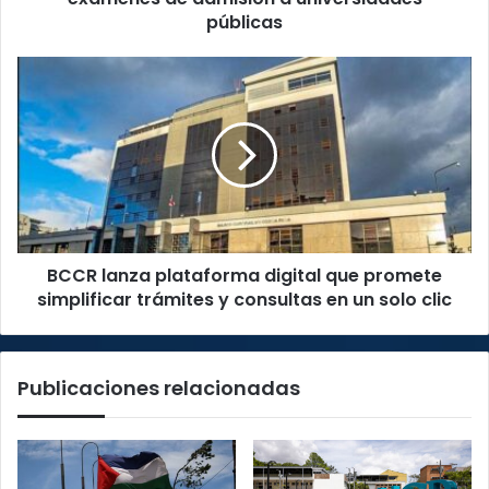
públicas
públicas
BCCR
lanza
plataforma
digital
que
promete
simplificar
trámites
y
BCCR lanza plataforma digital que promete
consultas
en
simplificar trámites y consultas en un solo clic
un
solo
clic
Publicaciones relacionadas