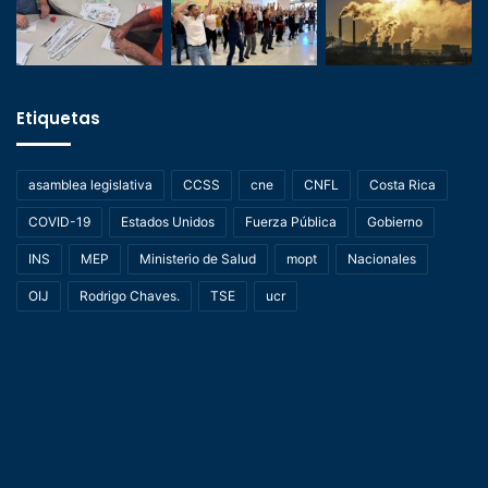
Etiquetas
asamblea legislativa
CCSS
cne
CNFL
Costa Rica
COVID-19
Estados Unidos
Fuerza Pública
Gobierno
INS
MEP
Ministerio de Salud
mopt
Nacionales
OIJ
Rodrigo Chaves.
TSE
ucr