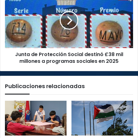
de
Protección
Social
destinó
₡38
mil
millones
a
Junta de Protección Social destinó ₡38 mil
programas
sociales
millones a programas sociales en 2025
en
2025
Publicaciones relacionadas