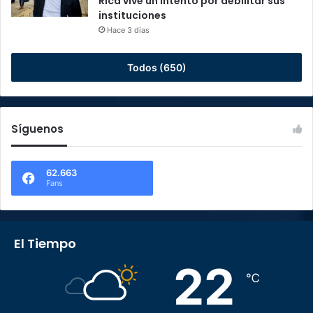
Rica vive un intento por debilitar sus
instituciones
Hace 3 días
Todos (650)
Síguenos
62.663
Fans
El Tiempo
22
℃