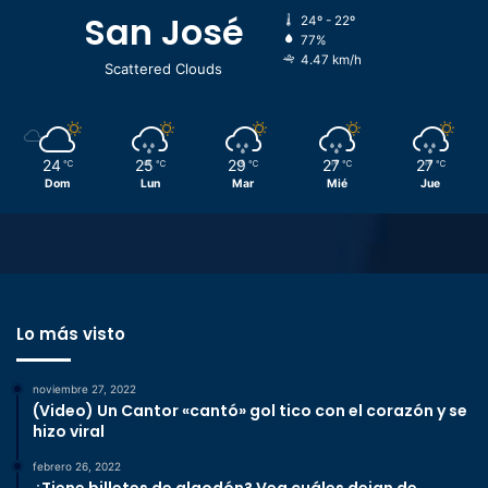
San José
24º - 22º
77%
4.47 km/h
Scattered Clouds
24
25
29
27
27
℃
℃
℃
℃
℃
Dom
Lun
Mar
Mié
Jue
Lo más visto
noviembre 27, 2022
(Video) Un Cantor «cantó» gol tico con el corazón y se
hizo viral
febrero 26, 2022