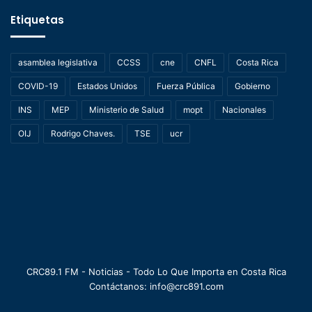
Etiquetas
asamblea legislativa
CCSS
cne
CNFL
Costa Rica
COVID-19
Estados Unidos
Fuerza Pública
Gobierno
INS
MEP
Ministerio de Salud
mopt
Nacionales
OIJ
Rodrigo Chaves.
TSE
ucr
CRC89.1 FM - Noticias - Todo Lo Que Importa en Costa Rica
Contáctanos: info@crc891.com