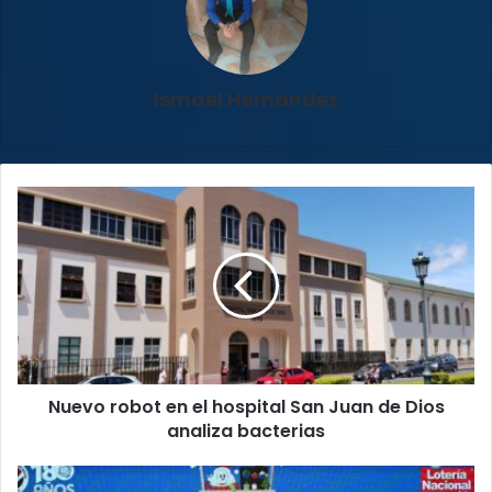
Ismael Hernández
Nuevo
robot
en
el
hospital
San
Juan
de
Dios
Nuevo robot en el hospital San Juan de Dios
analiza
bacterias
analiza bacterias
Junta