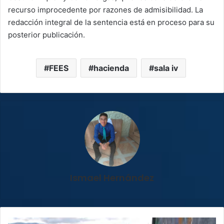
recurso improcedente por razones de admisibilidad. La
redacción integral de la sentencia está en proceso para su
posterior publicación.
FEES
hacienda
sala iv
Ismael Hernández
Autoridades