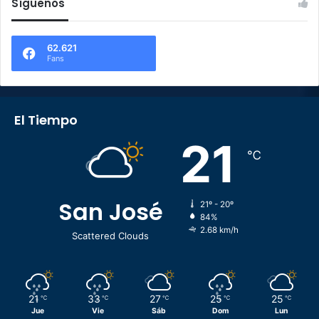
Síguenos
62.621
Fans
El Tiempo
21
℃
San José
21º - 20º
84%
2.68 km/h
Scattered Clouds
21
33
27
25
25
℃
℃
℃
℃
℃
Jue
Vie
Sáb
Dom
Lun