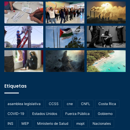
Etiquetas
asamblea legislativa
CCSS
cne
CNFL
Costa Rica
COVID-19
Estados Unidos
Fuerza Pública
Gobierno
INS
MEP
Ministerio de Salud
mopt
Nacionales