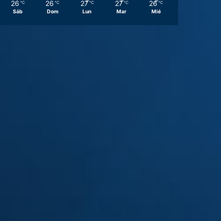
26
26
27
27
26
℃
℃
℃
℃
℃
Sáb
Dom
Lun
Mar
Mié