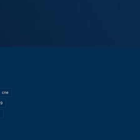
cne
19