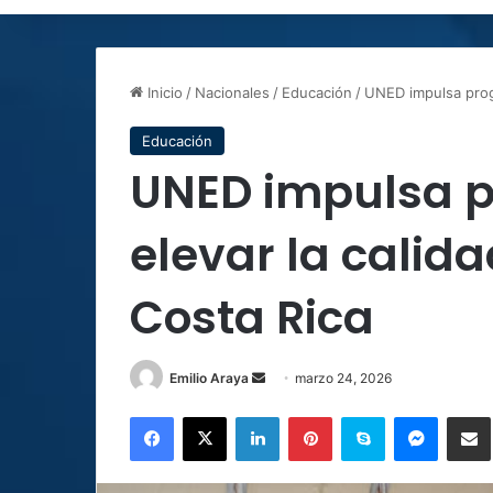
Inicio
/
Nacionales
/
Educación
/
UNED impulsa prog
Educación
UNED impulsa 
elevar la calid
Costa Rica
Send
Emilio Araya
marzo 24, 2026
an
Facebook
X
LinkedIn
Pinterest
Skype
Messen
C
email