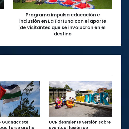
Fortuna
con
Programa impulsa educación e
el
aporte
inclusión en La Fortuna con el aporte
de
de visitantes que se involucran en el
visitantes
destino
que
se
involucran
en
el
destino
e Guanacaste
UCR desmiente versión sobre
acitarse gratis
eventual fusión de