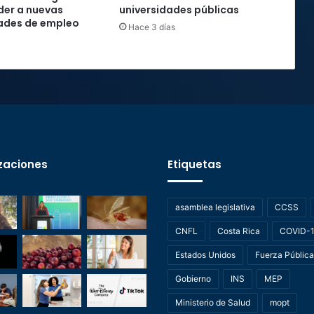
der a nuevas
universidades públicas
ades de empleo
Hace 3 días
zaciones
Etiquetas
asamblea legislativa
CCSS
CNFL
Costa Rica
COVID-
Estados Unidos
Fuerza Pública
Gobierno
INS
MEP
Ministerio de Salud
mopt