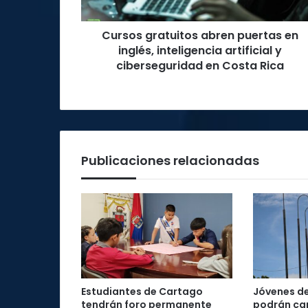
artificial
y
Cursos gratuitos abren puertas en
ciberseguridad
en
inglés, inteligencia artificial y
Costa
ciberseguridad en Costa Rica
Rica
Publicaciones relacionadas
Estudiantes de Cartago
Jóvenes d
tendrán foro permanente
podrán cap