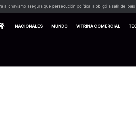
 se suma a la economía circular
HOME
NACIONALES
MUNDO
VITRINA COMERCIAL
TE