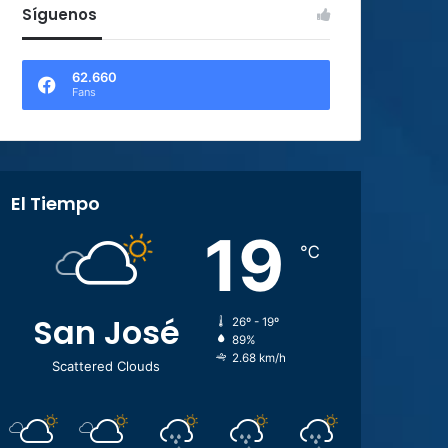
Síguenos
62.660
Fans
El Tiempo
19
℃
San José
26º - 19º
89%
2.68 km/h
Scattered Clouds