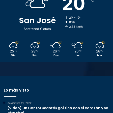
20
℃
San José
21º - 19º
83%
2.68 km/h
Scattered Clouds
25
25
26
26
28
℃
℃
℃
℃
℃
Vie
Sáb
Dom
Lun
Mar
Lo más visto
noviembre 27, 2022
(Video) Un Cantor «cantó» gol tico con el corazón y se
hizo viral