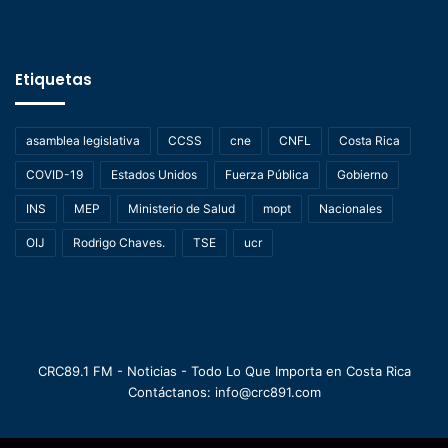
Etiquetas
asamblea legislativa
CCSS
cne
CNFL
Costa Rica
COVID-19
Estados Unidos
Fuerza Pública
Gobierno
INS
MEP
Ministerio de Salud
mopt
Nacionales
OIJ
Rodrigo Chaves.
TSE
ucr
CRC89.1 FM - Noticias - Todo Lo Que Importa en Costa Rica
Contáctanos: info@crc891.com