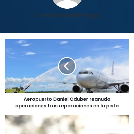
Claudia González Rojas
Aeropuerto
Daniel
Oduber
reanuda
operaciones
tras
reparaciones
en
la
Aeropuerto Daniel Oduber reanuda
pista
operaciones tras reparaciones en la pista
Oficial
de
la