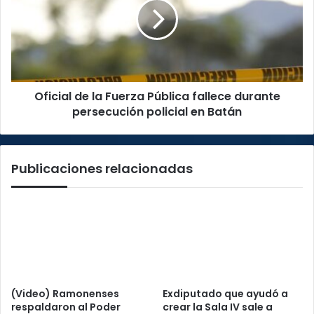
Fuerza
Pública
fallece
durante
persecución
policial
Oficial de la Fuerza Pública fallece durante
en
Batán
persecución policial en Batán
Publicaciones relacionadas
(Video) Ramonenses
Exdiputado que ayudó a
respaldaron al Poder
crear la Sala IV sale a