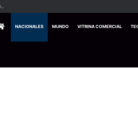
ados ingresan a hospital de Nicoya y matan a paciente a balazos
HOME
NACIONALES
MUNDO
VITRINA COMERCIAL
TE