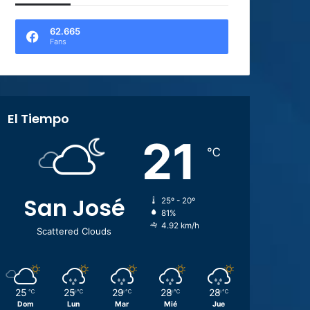
62.665
Fans
El Tiempo
21
℃
San José
25º - 20º
81%
4.92 km/h
Scattered Clouds
25
25
29
28
28
℃
℃
℃
℃
℃
Dom
Lun
Mar
Mié
Jue