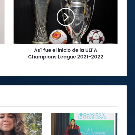
el
inicio
de
la
UEFA
Champions
League
Así fue el inicio de la UEFA
2021-
2022
Champions League 2021-2022