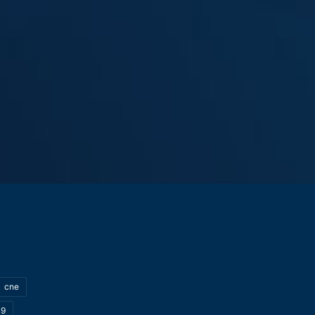
cne
19