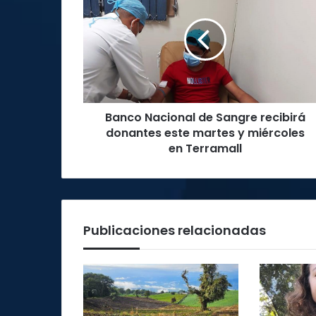
de
Sangre
recibirá
donantes
este
martes
y
Banco Nacional de Sangre recibirá
miércoles
en
donantes este martes y miércoles
Terramall
en Terramall
Publicaciones relacionadas