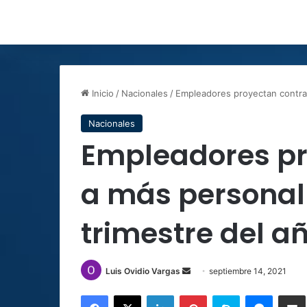
Inicio
/
Nacionales
/
Empleadores proyectan contrat
Nacionales
Empleadores pr
a más personal 
trimestre del a
Send
Luis Ovidio Vargas
septiembre 14, 2021
an
Facebook
X
LinkedIn
Pinterest
Skype
Messen
C
email