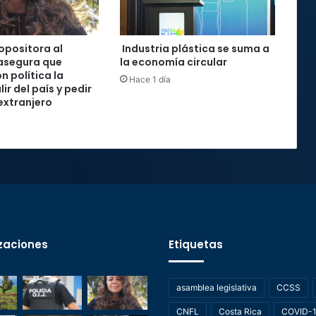
 opositora al
Industria plástica se suma a
asegura que
la economía circular
n política la
Hace 1 día
lir del país y pedir
 extranjero
zaciones
Etiquetas
asamblea legislativa
CCSS
CNFL
Costa Rica
COVID-