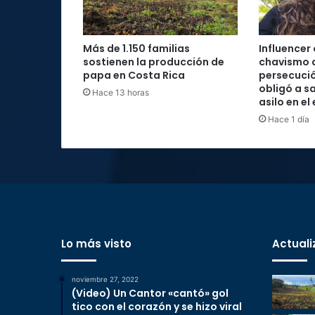
Más de 1.150 familias
Influencer
sostienen la producción de
chavismo 
papa en Costa Rica
persecució
obligó a sa
Hace 13 horas
asilo en el
Hace 1 día
Lo más visto
Actuali
noviembre 27, 2022
(Video) Un Cantor «cantó» gol
tico con el corazón y se hizo viral