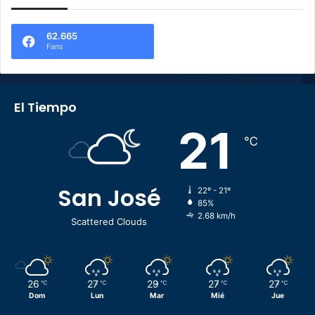
62.665
Fans
El Tiempo
21
℃
San José
22º - 21º
85%
2.68 km/h
Scattered Clouds
26
27
29
27
27
℃
℃
℃
℃
℃
Dom
Lun
Mar
Mié
Jue