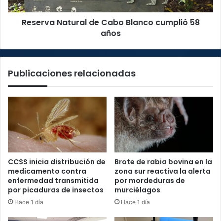
años
Reserva Natural de Cabo Blanco cumplió 58
años
Publicaciones relacionadas
CCSS inicia distribución de
Brote de rabia bovina en la
medicamento contra
zona sur reactiva la alerta
enfermedad transmitida
por mordeduras de
por picaduras de insectos
murciélagos
Hace 1 día
Hace 1 día