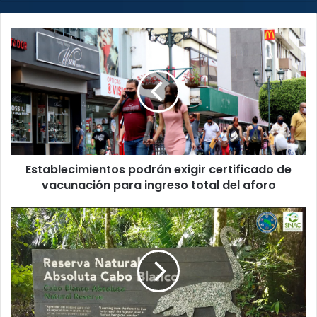
Establecimientos
podrán
exigir
certificado
de
vacunación
para
ingreso
total
Establecimientos podrán exigir certificado de
del
aforo
vacunación para ingreso total del aforo
Reserva
Natural
de
Cabo
Blanco
cumplió
58