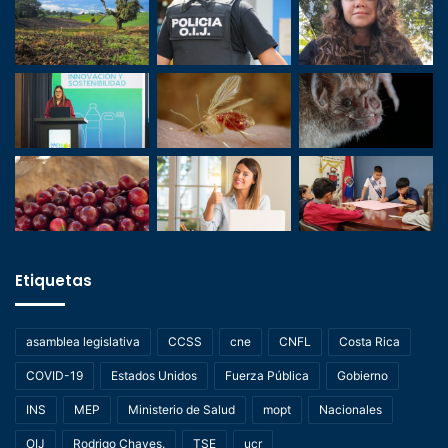
Etiquetas
asamblea legislativa
CCSS
cne
CNFL
Costa Rica
COVID-19
Estados Unidos
Fuerza Pública
Gobierno
INS
MEP
Ministerio de Salud
mopt
Nacionales
OIJ
Rodrigo Chaves.
TSE
ucr