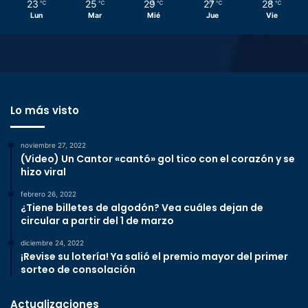
23
25
29
27
28
℃
℃
℃
℃
℃
Lun
Mar
Mié
Jue
Vie
Lo más visto
noviembre 27, 2022
(Video) Un Cantor «cantó» gol tico con el corazón y se
hizo viral
febrero 26, 2022
¿Tiene billetes de algodón? Vea cuáles dejan de
circular a partir del 1 de marzo
diciembre 24, 2022
¡Revise su lotería! Ya salió el premio mayor del primer
sorteo de consolación
Actualizaciones