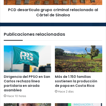
Sinaloa
PCD desarticula grupo criminal relacionado al
Cártel de Sinaloa
Publicaciones relacionadas
Dirigencia del PPSO en San
Más de 1.150 familias
Carlos rechaza línea
sostienen la producción
partidaria en airada
de papa en Costa Rica
asamblea
Hace 2 días
Hace 10 horas