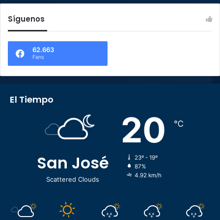
Síguenos
62.663
Fans
El Tiempo
20
℃
San José
23º - 19º
87%
4.92 km/h
Scattered Clouds