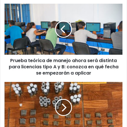
Prueba
teórica
de
manejo
ahora
será
distinta
para
licencias
Prueba teórica de manejo ahora será distinta
tipo
A
para licencias tipo A y B: conozca en qué fecha
y
se empezarán a aplicar
B:
conozca
PCD
en
desarticula
qué
grupo
fecha
criminal
se
relacionado
empezarán
al
a
Cártel
aplicar
de