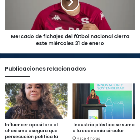
el
fútbol
país
nacional
cierra
este
miércoles
Mercado de fichajes del fútbol nacional cierra
31
de
este miércoles 31 de enero
enero
Publicaciones relacionadas
Influencer opositora al
Industria plástica se suma
chavismo asegura que
a la economía circular
persecución política la
Hace 4 horas