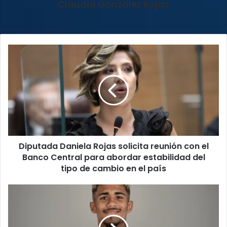
Claudia González Rojas
Diputada
Daniela
Rojas
solicita
reunión
con
el
Banco
Central
Diputada Daniela Rojas solicita reunión con el
para
abordar
Banco Central para abordar estabilidad del
estabilidad
tipo de cambio en el país
del
tipo
Mercado
de
de
cambio
fichajes
en
del