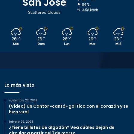
San José
84%
3.58 km/h
Scattered Clouds
26
26
26
26
28
℃
℃
℃
℃
℃
Sáb
Dom
Lun
Mar
Mié
Lo más visto
noviembre 27, 2022
(Video) Un Cantor «cantó» gol tico con el corazón y se
hizo viral
febrero 26, 2022
¿Tiene billetes de algodón? Vea cuáles dejan de
circular a partir del 1 de marzo