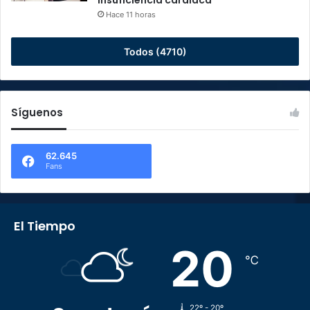
insuficiencia cardiaca
Hace 11 horas
Todos (4710)
Síguenos
62.645
Fans
El Tiempo
20
℃
22º - 20º