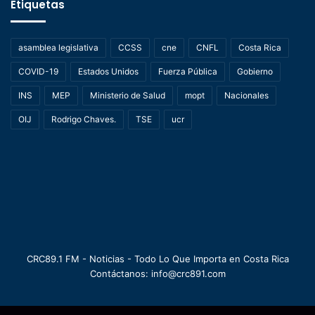
Etiquetas
asamblea legislativa
CCSS
cne
CNFL
Costa Rica
COVID-19
Estados Unidos
Fuerza Pública
Gobierno
INS
MEP
Ministerio de Salud
mopt
Nacionales
OIJ
Rodrigo Chaves.
TSE
ucr
CRC89.1 FM - Noticias - Todo Lo Que Importa en Costa Rica
Contáctanos: info@crc891.com