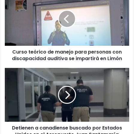
teórico
de
manejo
para
personas
con
discapacidad
auditiva
Curso teórico de manejo para personas con
se
impartirá
discapacidad auditiva se impartirá en Limón
en
Limón
Detienen
a
canadiense
buscado
por
Estados
Unidos
en
el
Detienen a canadiense buscado por Estados
Aeropuerto
Juan