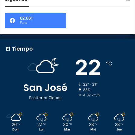
62.661
Fans
El Tiempo
22
℃
San José
22º - 21º
83%
4.02 km/h
Scattered Clouds
26
27
30
28
28
℃
℃
℃
℃
℃
Dom
Lun
Mar
Mié
Jue