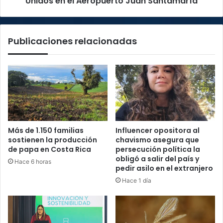
Unidos en el Aeropuerto Juan Santamaría
Santamaría
Publicaciones relacionadas
Más de 1.150 familias
Influencer opositora al
sostienen la producción
chavismo asegura que
de papa en Costa Rica
persecución política la
obligó a salir del país y
Hace 6 horas
pedir asilo en el extranjero
Hace 1 día