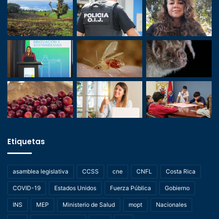
Etiquetas
asamblea legislativa
CCSS
cne
CNFL
Costa Rica
COVID-19
Estados Unidos
Fuerza Pública
Gobierno
INS
MEP
Ministerio de Salud
mopt
Nacionales