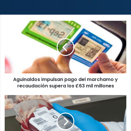
Aguinaldos
impulsan
pago
del
marchamo
y
recaudación
supera
los
Aguinaldos impulsan pago del marchamo y
₡63
mil
recaudación supera los ₡63 mil millones
millones
¡Urgente!
El
Hospital
San
Juan
de