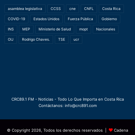
asamblea legislativa
CCSS
cne
CNFL
Costa Rica
COVID-19
Estados Unidos
Fuerza Pública
Gobierno
INS
MEP
Ministerio de Salud
mopt
Nacionales
OIJ
Rodrigo Chaves.
TSE
ucr
CRC89.1 FM - Noticias - Todo Lo Que Importa en Costa Rica
Contáctanos: info@crc891.com
© Copyright 2026, Todos los derechos reservados |
Cadena