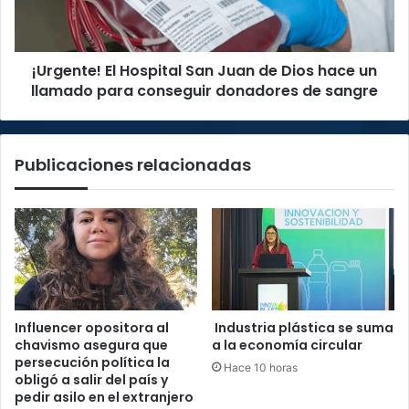
Dios
hace
un
¡Urgente! El Hospital San Juan de Dios hace un
llamado
para
llamado para conseguir donadores de sangre
conseguir
donadores
de
Publicaciones relacionadas
sangre
Influencer opositora al
Industria plástica se suma
chavismo asegura que
a la economía circular
persecución política la
Hace 10 horas
obligó a salir del país y
pedir asilo en el extranjero