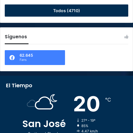
Todos (4710)
Síguenos
62.645
Fans
El Tiempo
20
℃
San José
27º - 19º
85%
4.47 km/h