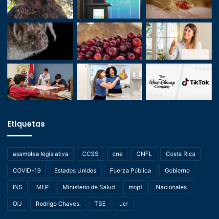
Etiquetas
asamblea legislativa
CCSS
cne
CNFL
Costa Rica
COVID-19
Estados Unidos
Fuerza Pública
Gobierno
INS
MEP
Ministerio de Salud
mopt
Nacionales
OIJ
Rodrigo Chaves.
TSE
ucr