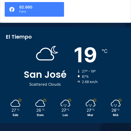
62.660
Fans
El Tiempo
19
℃
San José
27º - 19º
87%
2.68 km/h
Scattered Clouds
27
26
27
27
26
℃
℃
℃
℃
℃
Sáb
Dom
Lun
Mar
Mié