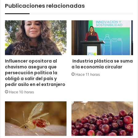
Publicaciones relacionadas
estudio
Influencer opositora al
Industria plástica se suma
chavismo asegura que
a la economía circular
persecución política la
Hace 11 horas
obligó a salir del país y
pedir asilo en el extranjero
Hace 10 horas