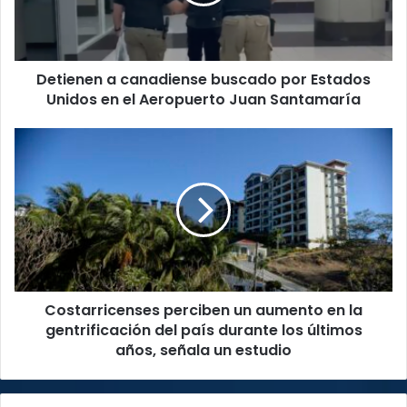
Estados
Unidos
en
el
Detienen a canadiense buscado por Estados
Aeropuerto
Juan
Unidos en el Aeropuerto Juan Santamaría
Santamaría
Costarricenses
perciben
un
aumento
en
la
gentrificación
del
país
Costarricenses perciben un aumento en la
durante
los
gentrificación del país durante los últimos
últimos
años, señala un estudio
años,
señala
un