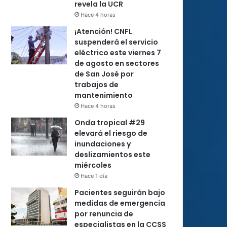
revela la UCR
Hace 4 horas
¡Atención! CNFL
suspenderá el servicio
eléctrico este viernes 7
de agosto en sectores
de San José por
trabajos de
mantenimiento
Hace 4 horas
Onda tropical #29
elevará el riesgo de
inundaciones y
deslizamientos este
miércoles
Hace 1 día
Pacientes seguirán bajo
medidas de emergencia
por renuncia de
especialistas en la CCSS