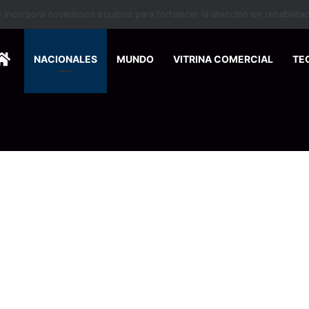
nse de Pymes capacitará a 200 emprendedores para vender por interne
HOME
NACIONALES
MUNDO
VITRINA COMERCIAL
TE