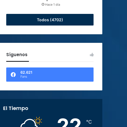
Hace 1 día
Todos (4702)
Síguenos
62.621
Fans
El Tiempo
22
℃