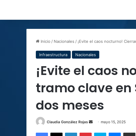
Inicio
/
Nacionales
/
¡Evite el caos nocturno! Cierr
Infraestructura
Nacionales
¡Evite el caos n
tramo clave en 
dos meses
Send
Claudia González Rojas
mayo 15, 2025
an
Facebook
X
LinkedIn
Pinterest
Skype
Messen
C