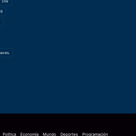
cne
19
haves.
Política
Economía
Mundo
Deportes
Programación