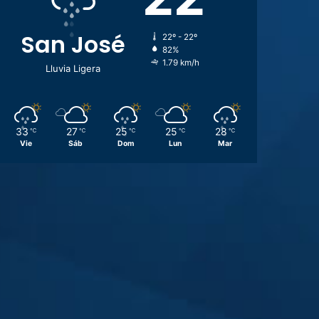
San José
22º - 22º
82%
1.79 km/h
Lluvia Ligera
33
27
25
25
28
℃
℃
℃
℃
℃
Vie
Sáb
Dom
Lun
Mar