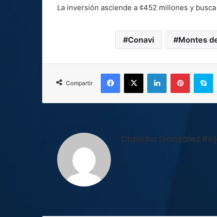
La inversión asciende a ¢452 millones y busca 
Conavi
Montes d
Facebook
X
LinkedIn
Pinterest
S
Compartir
Claudia González Ro