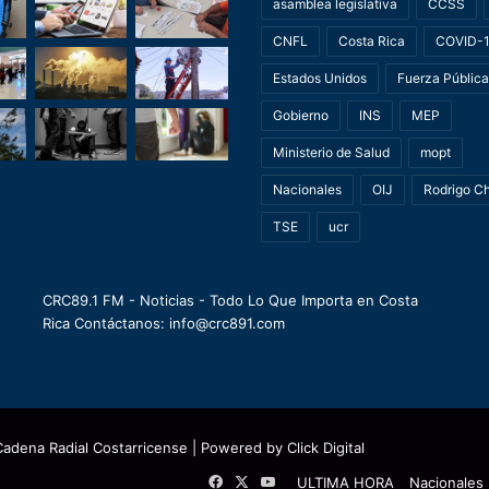
asamblea legislativa
CCSS
CNFL
Costa Rica
COVID-
Estados Unidos
Fuerza Pública
Gobierno
INS
MEP
Ministerio de Salud
mopt
Nacionales
OIJ
Rodrigo C
TSE
ucr
CRC89.1 FM - Noticias - Todo Lo Que Importa en Costa
Rica Contáctanos: info@crc891.com
Cadena Radial Costarricense
| Powered by
Click Digital
Facebook
X
YouTube
ULTIMA HORA
Nacionales