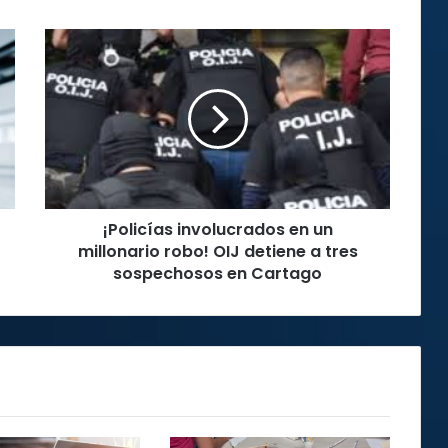
¡Policías
involucrados
en
un
millonario
robo!
OIJ
detiene
a
¡Policías involucrados en un
tres
sospechosos
millonario robo! OIJ detiene a tres
en
sospechosos en Cartago
Cartago