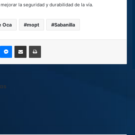
mejorar la seguridad y durabilidad de la vía.
e Oca
mopt
Sabanilla
kype
Messenger
Compartir por correo electrónico
Imprimir
jas