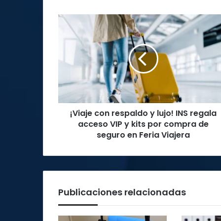
¡Viaje
con
respaldo
y
lujo!
INS
regala
acceso
VIP
¡Viaje con respaldo y lujo! INS regala
y
kits
acceso VIP y kits por compra de
por
seguro en Feria Viajera
compra
de
seguro
en
Feria
Publicaciones relacionadas
Viajera