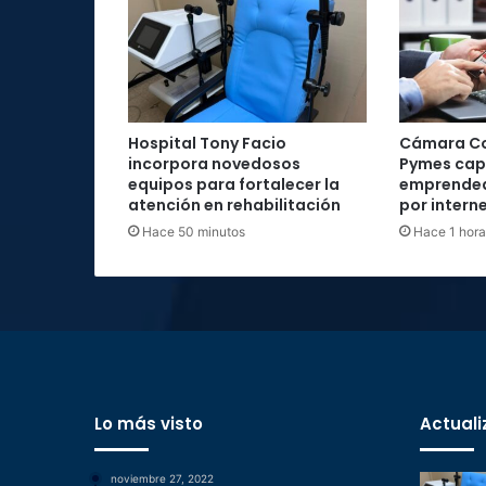
Hospital Tony Facio
Cámara Co
incorpora novedosos
Pymes cap
equipos para fortalecer la
emprended
atención en rehabilitación
por intern
Hace 50 minutos
Hace 1 hora
Lo más visto
Actuali
noviembre 27, 2022