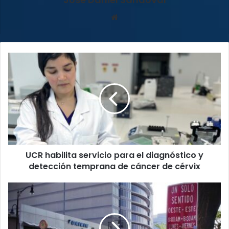
Sitio
web
UCR
habilita
servicio
para
el
diagnóstico
y
detección
temprana
UCR habilita servicio para el diagnóstico y
de
cáncer
detección temprana de cáncer de cérvix
de
cérvix
¡Atención
conductores!
sentido
único