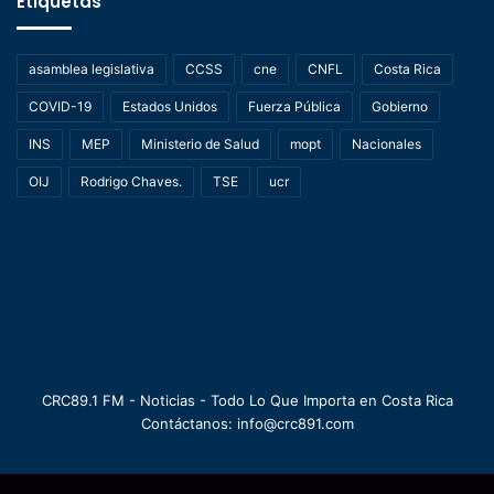
Etiquetas
asamblea legislativa
CCSS
cne
CNFL
Costa Rica
COVID-19
Estados Unidos
Fuerza Pública
Gobierno
INS
MEP
Ministerio de Salud
mopt
Nacionales
OIJ
Rodrigo Chaves.
TSE
ucr
CRC89.1 FM - Noticias - Todo Lo Que Importa en Costa Rica
Contáctanos: info@crc891.com