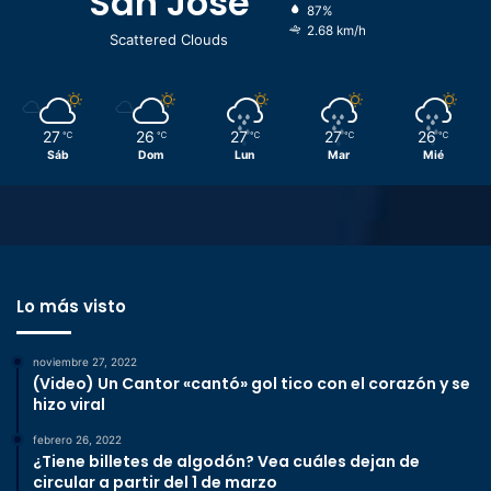
San José
87%
2.68 km/h
Scattered Clouds
27
26
27
27
26
℃
℃
℃
℃
℃
Sáb
Dom
Lun
Mar
Mié
Lo más visto
noviembre 27, 2022
(Video) Un Cantor «cantó» gol tico con el corazón y se
hizo viral
febrero 26, 2022
¿Tiene billetes de algodón? Vea cuáles dejan de
circular a partir del 1 de marzo