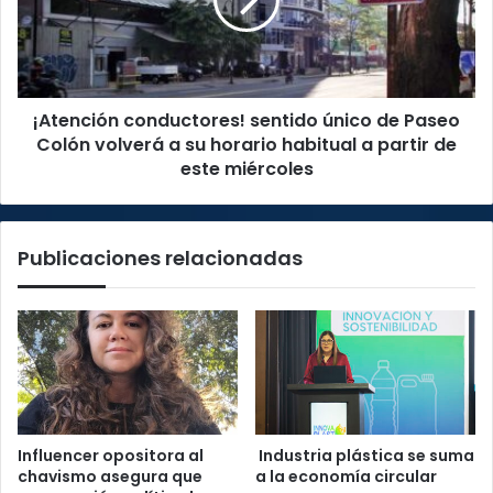
de
Paseo
Colón
volverá
a
¡Atención conductores! sentido único de Paseo
su
horario
Colón volverá a su horario habitual a partir de
habitual
este miércoles
a
partir
de
Publicaciones relacionadas
este
miércoles
Influencer opositora al
Industria plástica se suma
chavismo asegura que
a la economía circular