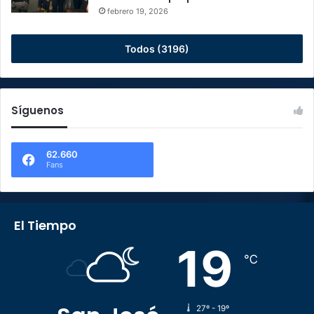
febrero 19, 2026
Todos (3196)
Síguenos
62.660
Fans
El Tiempo
19
℃
27º - 19º