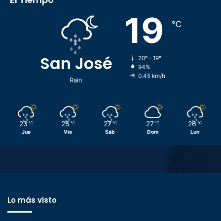
19
℃
San José
20º - 19º
94%
0.45 km/h
Rain
23
25
27
27
26
℃
℃
℃
℃
℃
Jue
Vie
Sáb
Dom
Lun
Lo más visto