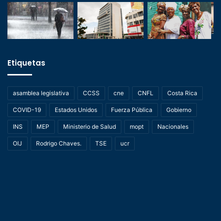
Etiquetas
asamblea legislativa
CCSS
cne
CNFL
Costa Rica
COVID-19
Estados Unidos
Fuerza Pública
Gobierno
INS
MEP
Ministerio de Salud
mopt
Nacionales
OIJ
Rodrigo Chaves.
TSE
ucr