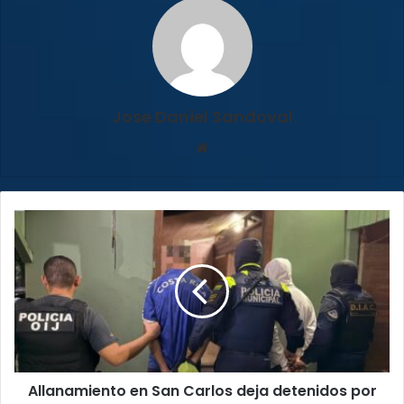
Jose Daniel Sandoval
Sitio
web
Allanamiento
en
San
Carlos
deja
detenidos
por
narcomenudeo
y
Allanamiento en San Carlos deja detenidos por
relaciones