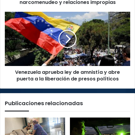
impropias
narcomenudeo y relaciones impropias
Venezuela
aprueba
ley
de
amnistía
y
abre
puerta
a
Venezuela aprueba ley de amnistía y abre
la
liberación
puerta a la liberación de presos políticos
de
presos
políticos
Publicaciones relacionadas