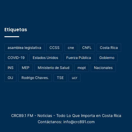
Etiquetas
asamblea legislativa
CCSS
cne
CNFL
Costa Rica
COVID-19
Estados Unidos
Fuerza Pública
Gobierno
INS
MEP
Ministerio de Salud
mopt
Nacionales
OIJ
Rodrigo Chaves.
TSE
ucr
CRC89.1 FM - Noticias - Todo Lo Que Importa en Costa Rica
Contáctanos: info@crc891.com