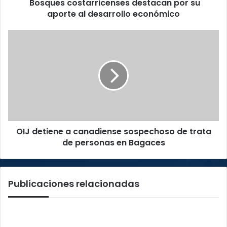
Bosques costarricenses destacan por su
aporte al desarrollo económico
OIJ
detiene
a
canadiense
sospechoso
de
trata
de
personas
OIJ detiene a canadiense sospechoso de trata
en
Bagaces
de personas en Bagaces
Publicaciones relacionadas