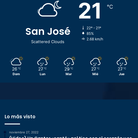
21
℃
San José
22º - 21º
85%
2.68 km/h
Scattered Clouds
26
27
29
27
27
℃
℃
℃
℃
℃
Dom
Lun
Mar
Mié
Jue
Lo más visto
noviembre 27, 2022