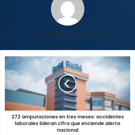
Claudia González Rojas
272
amputaciones
en
tres
meses:
accidentes
laborales
lideran
cifra
272 amputaciones en tres meses: accidentes
que
enciende
laborales lideran cifra que enciende alerta
alerta
nacional
nacional