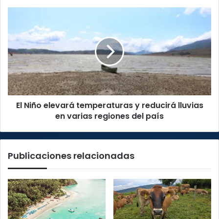
El
Niño
elevará
temperaturas
y
reducirá
lluvias
en
varias
El Niño elevará temperaturas y reducirá lluvias
regiones
del
en varias regiones del país
país
Publicaciones relacionadas