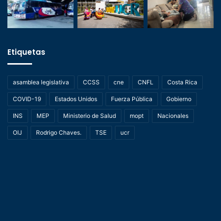
Etiquetas
asamblea legislativa
CCSS
cne
CNFL
Costa Rica
COVID-19
Estados Unidos
Fuerza Pública
Gobierno
INS
MEP
Ministerio de Salud
mopt
Nacionales
OIJ
Rodrigo Chaves.
TSE
ucr