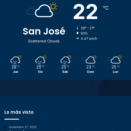
22
℃
San José
29º - 21º
83%
4.47 km/h
Scattered Clouds
29
25
25
23
25
℃
℃
℃
℃
℃
Jue
Vie
Sáb
Dom
Lun
Lo más visto
noviembre 27, 2022