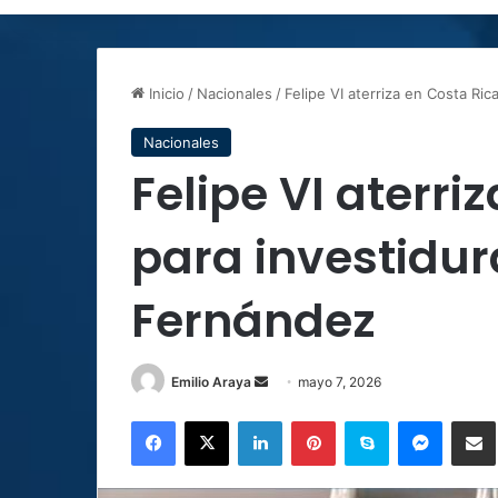
Inicio
/
Nacionales
/
Felipe VI aterriza en Costa Ri
Nacionales
Felipe VI aterri
para investidur
Fernández
Send
Emilio Araya
mayo 7, 2026
an
Facebook
X
LinkedIn
Pinterest
Skype
Messen
C
email