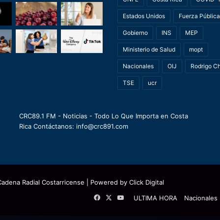
Estados Unidos
Fuerza Pública
Gobierno
INS
MEP
Ministerio de Salud
mopt
Nacionales
OIJ
Rodrigo C
TSE
ucr
CRC89.1 FM - Noticias - Todo Lo Que Importa en Costa
Rica Contáctanos: info@crc891.com
Cadena Radial Costarricense
| Powered by
Click Digital
Facebook
X
YouTube
ULTIMA HORA
Nacionales