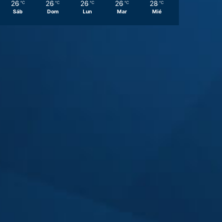
26
26
26
26
28
℃
℃
℃
℃
℃
Sáb
Dom
Lun
Mar
Mié