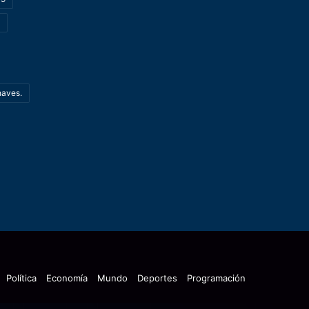
haves.
Política
Economía
Mundo
Deportes
Programación