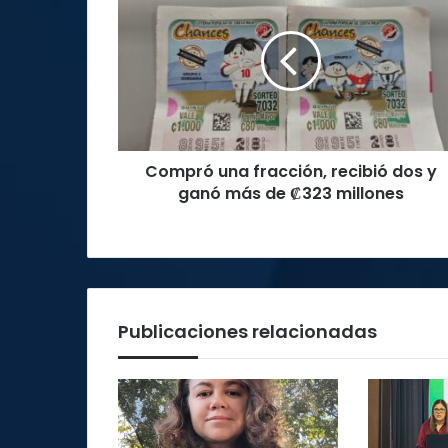
una
fracción,
recibió
dos
y
ganó
más
de
Compró una fracción, recibió dos y
₡323
millones
ganó más de ₡323 millones
Publicaciones relacionadas