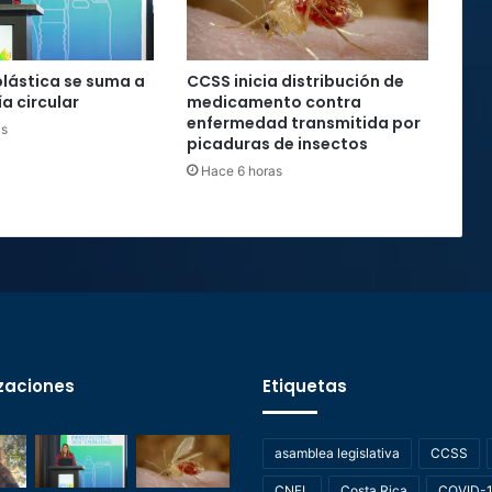
plástica se suma a
CCSS inicia distribución de
a circular
medicamento contra
enfermedad transmitida por
as
picaduras de insectos
Hace 6 horas
zaciones
Etiquetas
asamblea legislativa
CCSS
CNFL
Costa Rica
COVID-