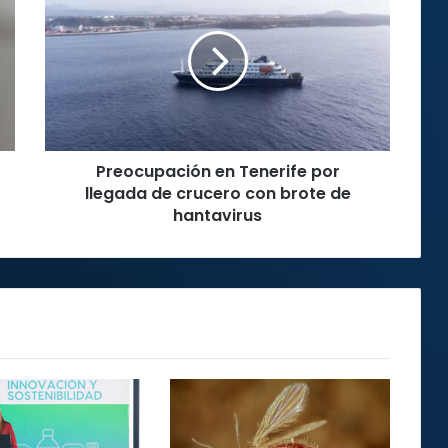
en
Tenerife
por
llegada
de
crucero
con
brote
Preocupación en Tenerife por
de
hantavirus
llegada de crucero con brote de
hantavirus