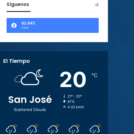
Síguenos
62.645
Fans
El Tiempo
20
℃
San José
21º - 20º
87%
4.02 km/h
Scattered Clouds