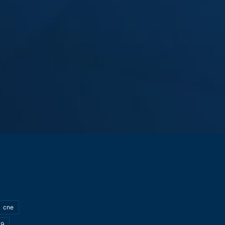
cne
19