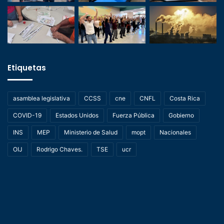
Etiquetas
asamblea legislativa
CCSS
cne
CNFL
Costa Rica
COVID-19
Estados Unidos
Fuerza Pública
Gobierno
INS
MEP
Ministerio de Salud
mopt
Nacionales
OIJ
Rodrigo Chaves.
TSE
ucr