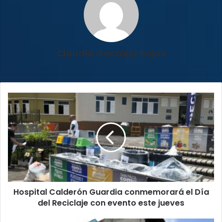
Claudia González Rojas
Hospital
Calderón
Guardia
conmemorará
el
Día
del
Reciclaje
con
Hospital Calderón Guardia conmemorará el Día
evento
este
del Reciclaje con evento este jueves
jueves