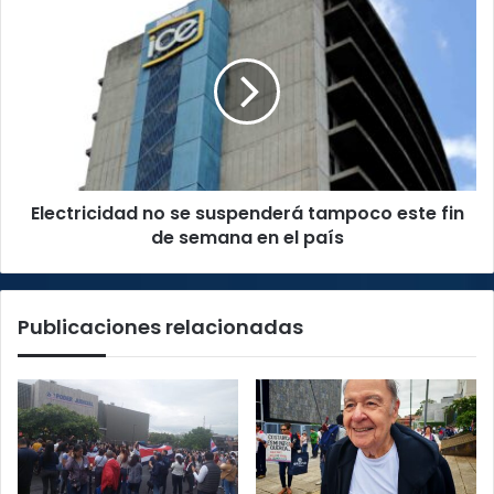
Electricidad
no
se
suspenderá
tampoco
este
fin
de
semana
Electricidad no se suspenderá tampoco este fin
en
el
de semana en el país
país
Publicaciones relacionadas