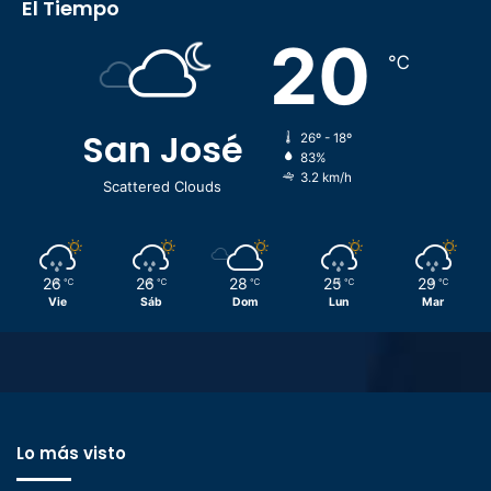
El Tiempo
20
℃
San José
26º - 18º
83%
3.2 km/h
Scattered Clouds
26
26
28
25
29
℃
℃
℃
℃
℃
Vie
Sáb
Dom
Lun
Mar
Lo más visto