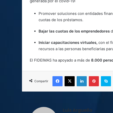
generada por el covid–19:
Promover soluciones con entidades fina
cuotas de los préstamos.
Bajar las cuotas de los emprendedores
d
Iniciar capacitaciones virtuales,
con el fi
recursos a las personas beneficiarias pa
El FIDEIMAS ha apoyado a más de
8.000 perso
Facebook
X
LinkedIn
Pinterest
S
Compartir
Luis Arguello