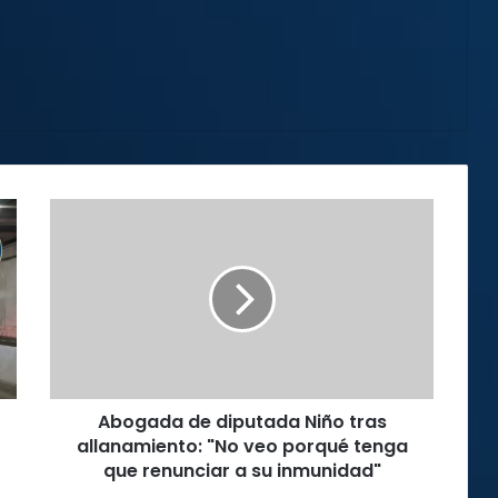
Abogada
de
diputada
Niño
tras
allanamiento:
"No
veo
porqué
Abogada de diputada Niño tras
tenga
que
allanamiento: "No veo porqué tenga
renunciar
que renunciar a su inmunidad"
a