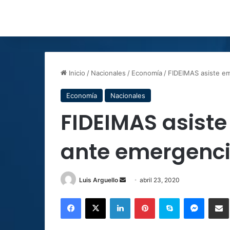
Inicio
/
Nacionales
/
Economía
/
FIDEIMAS asiste e
Economía
Nacionales
FIDEIMAS asist
ante emergenci
Send
Luis Arguello
abril 23, 2020
an
Facebook
X
LinkedIn
Pinterest
Skype
Messen
C
email