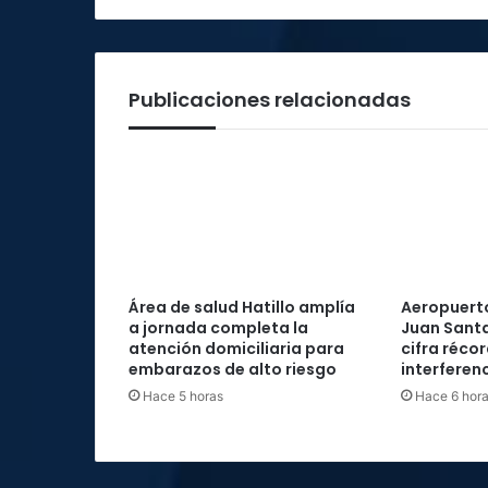
Publicaciones relacionadas
Área de salud Hatillo amplía
Aeropuerto
a jornada completa la
Juan Santa
atención domiciliaria para
cifra réco
embarazos de alto riesgo
interferenc
Hace 5 horas
Hace 6 hor