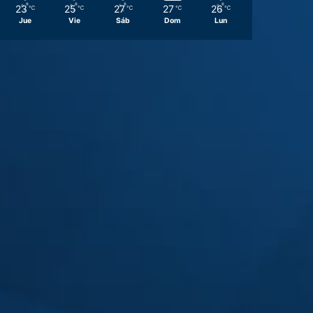
23
25
27
27
26
℃
℃
℃
℃
℃
Jue
Vie
Sáb
Dom
Lun