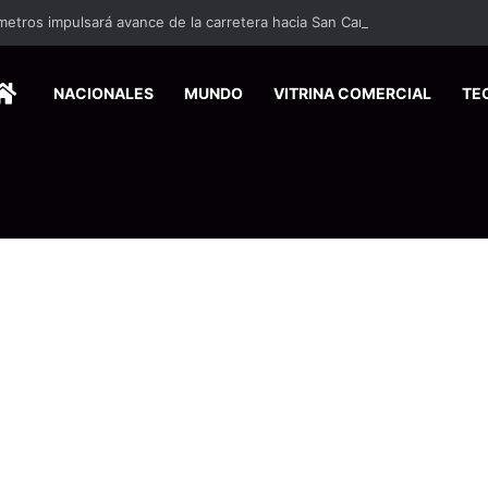
etros impulsará avance de la carretera hacia San Carlos
HOME
NACIONALES
MUNDO
VITRINA COMERCIAL
TE