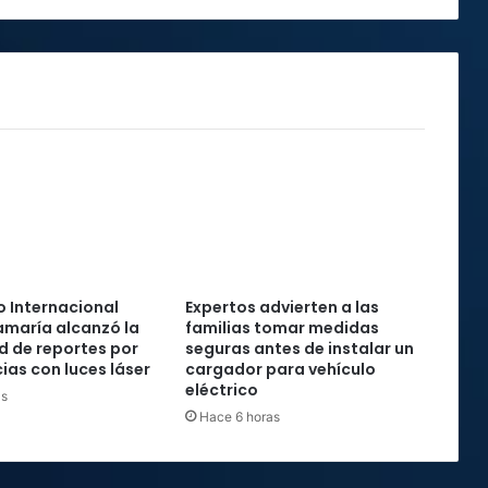
su
inmunidad"
 Internacional
Expertos advierten a las
maría alcanzó la
familias tomar medidas
rd de reportes por
seguras antes de instalar un
ias con luces láser
cargador para vehículo
eléctrico
as
Hace 6 horas