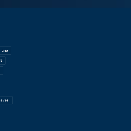
cne
19
haves.