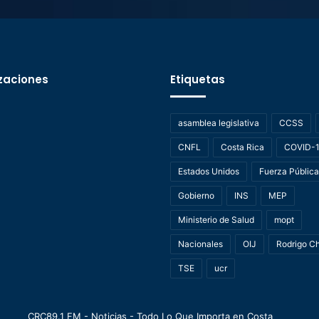
zaciones
Etiquetas
asamblea legislativa
CCSS
CNFL
Costa Rica
COVID-
Estados Unidos
Fuerza Pública
Gobierno
INS
MEP
Ministerio de Salud
mopt
Nacionales
OIJ
Rodrigo C
TSE
ucr
CRC89.1 FM - Noticias - Todo Lo Que Importa en Costa