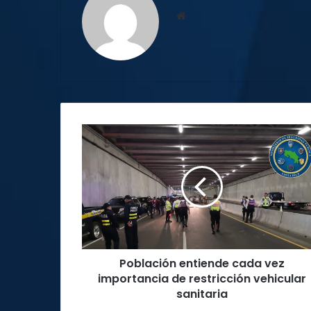
Sitio
web
Población
entiende
cada
vez
importancia
de
restricción
vehicular
sanitaria
Población entiende cada vez
importancia de restricción vehicular
sanitaria