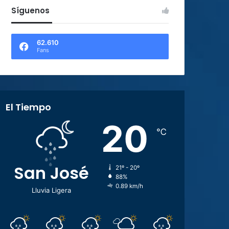
Síguenos
62.610
Fans
El Tiempo
20
℃
San José
21º - 20º
88%
0.89 km/h
Lluvia Ligera