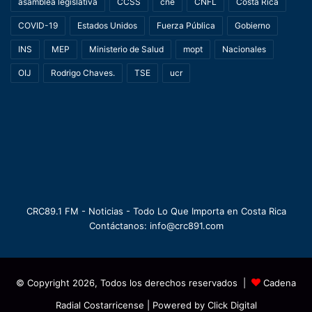
asamblea legislativa
CCSS
cne
CNFL
Costa Rica
COVID-19
Estados Unidos
Fuerza Pública
Gobierno
INS
MEP
Ministerio de Salud
mopt
Nacionales
OIJ
Rodrigo Chaves.
TSE
ucr
CRC89.1 FM - Noticias - Todo Lo Que Importa en Costa Rica
Contáctanos: info@crc891.com
© Copyright 2026, Todos los derechos reservados |
Cadena
Radial Costarricense
| Powered by
Click Digital