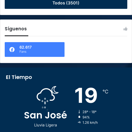
Todos (3501)
Síguenos
62.617
Fans
El Tiempo
19
℃
San José
28º - 18º
94%
1.26 km/h
Lluvia Ligera