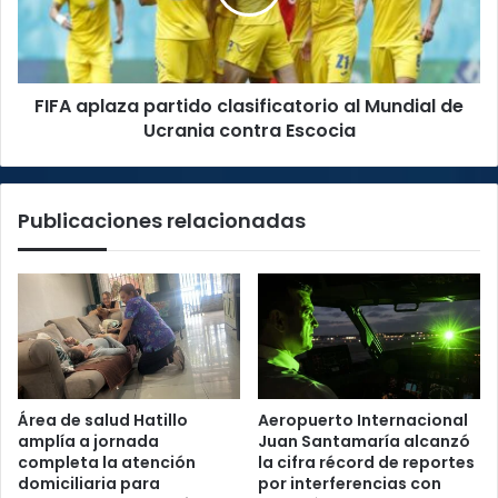
Mundial
de
Ucrania
contra
FIFA aplaza partido clasificatorio al Mundial de
Escocia
Ucrania contra Escocia
Publicaciones relacionadas
Área de salud Hatillo
Aeropuerto Internacional
amplía a jornada
Juan Santamaría alcanzó
completa la atención
la cifra récord de reportes
domiciliaria para
por interferencias con