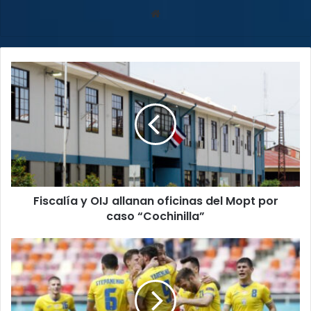
Sitio
web
Fiscalía
y
OIJ
allanan
oficinas
del
Mopt
por
caso
Fiscalía y OIJ allanan oficinas del Mopt por
“Cochinilla”
caso “Cochinilla”
FIFA
aplaza
partido
clasificatorio
al