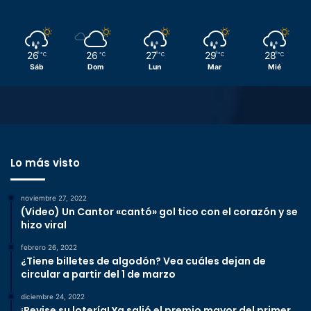
26
26
27
29
28
℃
℃
℃
℃
℃
Sáb
Dom
Lun
Mar
Mié
Lo más visto
noviembre 27, 2022
(Video) Un Cantor «cantó» gol tico con el corazón y se
hizo viral
febrero 26, 2022
¿Tiene billetes de algodón? Vea cuáles dejan de
circular a partir del 1 de marzo
diciembre 24, 2022
¡Revise su lotería! Ya salió el premio mayor del primer