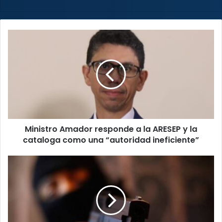
Ministro
Amador
responde
a
la
ARESEP
y
la
cataloga
Ministro Amador responde a la ARESEP y la
como
una
cataloga como una “autoridad ineficiente”
“autoridad
ineficiente”
Gobierno
y
exministros
definen
ruta
para