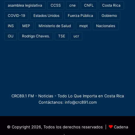
asamblea legislativa
CCSS
cne
CNFL
Costa Rica
COVID-19
Estados Unidos
Fuerza Pública
Gobierno
INS
MEP
Ministerio de Salud
mopt
Nacionales
OIJ
Rodrigo Chaves.
TSE
ucr
CRC89.1 FM - Noticias - Todo Lo Que Importa en Costa Rica
Contáctanos: info@crc891.com
© Copyright 2026, Todos los derechos reservados |
Cadena