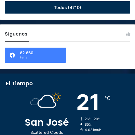
Todos (4710)
Síguenos
62.660
Fans
El Tiempo
21
℃
San José
26º - 20º
85%
4.02 km/h
Scattered Clouds