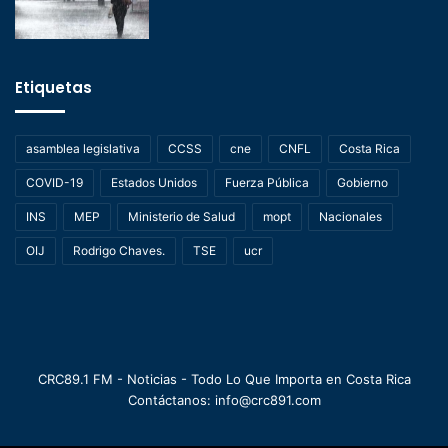
Etiquetas
asamblea legislativa
CCSS
cne
CNFL
Costa Rica
COVID-19
Estados Unidos
Fuerza Pública
Gobierno
INS
MEP
Ministerio de Salud
mopt
Nacionales
OIJ
Rodrigo Chaves.
TSE
ucr
CRC89.1 FM - Noticias - Todo Lo Que Importa en Costa Rica
Contáctanos: info@crc891.com