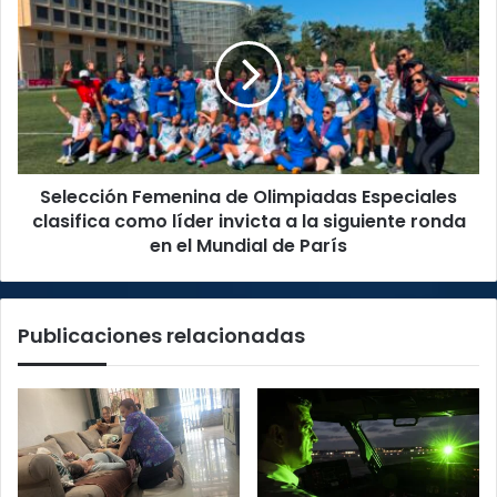
Femenina
de
Olimpiadas
Especiales
clasifica
como
líder
invicta
Selección Femenina de Olimpiadas Especiales
a
la
clasifica como líder invicta a la siguiente ronda
siguiente
en el Mundial de París
ronda
en
el
Publicaciones relacionadas
Mundial
de
París