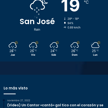
19
℃
San José
28º - 18º
94%
0.89 km/h
Rain
28
25
24
26
25
℃
℃
℃
℃
℃
Jue
Vie
Sáb
Dom
Lun
Lo más visto
noviembre 27, 2022
(Video) Un Cantor «cantó» gol tico con el corazón y se