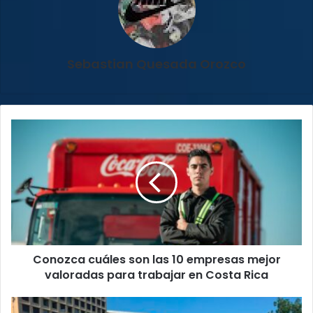
Sebastian Quesada Orozco
Conozca
cuáles
son
las
10
empresas
mejor
valoradas
para
Conozca cuáles son las 10 empresas mejor
trabajar
en
valoradas para trabajar en Costa Rica
Costa
Rica
Selección