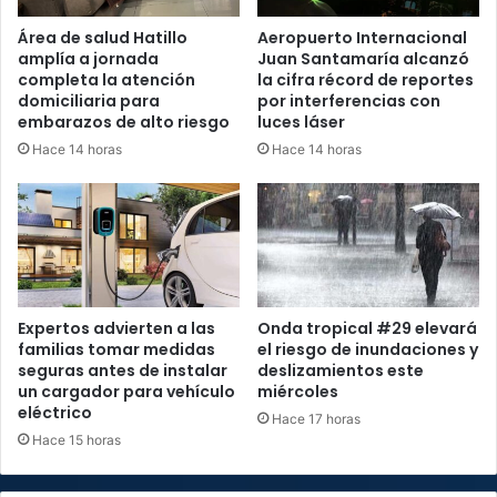
Área de salud Hatillo
Aeropuerto Internacional
amplía a jornada
Juan Santamaría alcanzó
completa la atención
la cifra récord de reportes
domiciliaria para
por interferencias con
embarazos de alto riesgo
luces láser
Hace 14 horas
Hace 14 horas
Expertos advierten a las
Onda tropical #29 elevará
familias tomar medidas
el riesgo de inundaciones y
seguras antes de instalar
deslizamientos este
un cargador para vehículo
miércoles
eléctrico
Hace 17 horas
Hace 15 horas