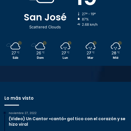
San José
27º - 19º
87%
2.68 km/h
Scattered Clouds
27
26
27
27
26
℃
℃
℃
℃
℃
Sáb
Dom
Lun
Mar
Mié
Lo más visto
noviembre 27, 2022
(Video) Un Cantor «cantó» gol tico con el corazón y se
hizo viral