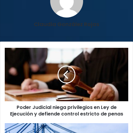
Claudia González Rojas
Poder
Judicial
niega
privilegios
en
Ley
de
Ejecución
y
Poder Judicial niega privilegios en Ley de
defiende
control
Ejecución y defiende control estricto de penas
estricto
de
Exportadores
penas
activan