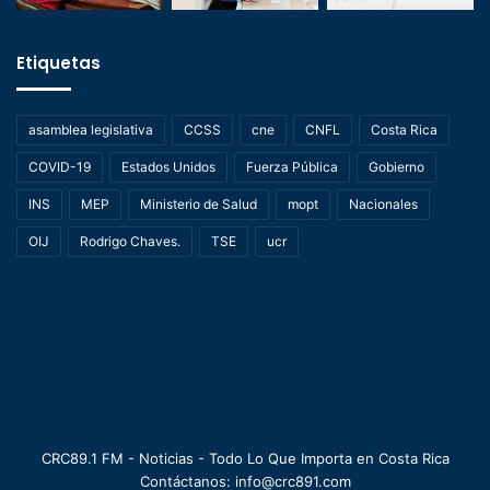
Etiquetas
asamblea legislativa
CCSS
cne
CNFL
Costa Rica
COVID-19
Estados Unidos
Fuerza Pública
Gobierno
INS
MEP
Ministerio de Salud
mopt
Nacionales
OIJ
Rodrigo Chaves.
TSE
ucr
CRC89.1 FM - Noticias - Todo Lo Que Importa en Costa Rica
Contáctanos: info@crc891.com